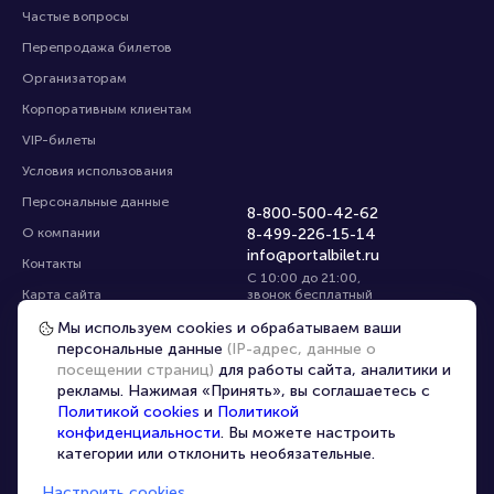
Частые вопросы
Перепродажа билетов
Организаторам
Корпоративным клиентам
VIP-билеты
Условия использования
Персональные данные
8-800-500-42-62
О компании
8-499-226-15-14
info@portalbilet.ru
Контакты
С 10:00 до 21:00
,
Карта сайта
звонок бесплатный
Управление cookies
Все площадки
Мы используем cookies и обрабатываем ваши
персональные данные
(IP-адрес, данные о
посещении страниц)
для работы сайта, аналитики и
Главная
|
Ростов-на-Дону
рекламы. Нажимая «Принять», вы соглашаетесь с
Политикой cookies
и
Политикой
конфиденциальности
. Вы можете настроить
категории или отклонить необязательные.
Настроить cookies