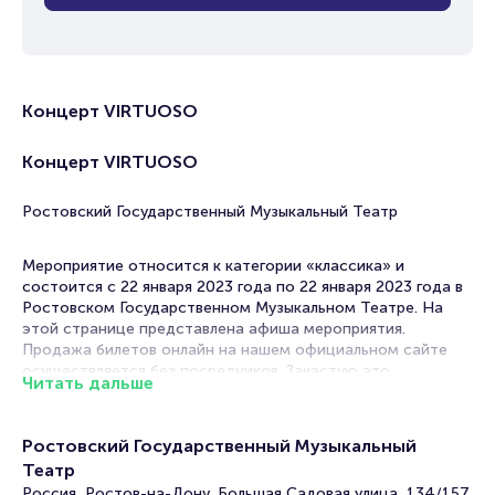
Концерт VIRTUOSO
Концерт VIRTUOSO
Ростовский Государственный Музыкальный Театр
Мероприятие относится к категории «классика» и
состоится с 22 января 2023 года по 22 января 2023 года в
Ростовском Государственном Музыкальном Театре. На
этой странице представлена афиша мероприятия.
Продажа билетов онлайн на нашем официальном сайте
осуществляется без посредников. Зачастую это
Читать дальше
единственная возможность достать билет на классику.
Концерты классической музыки в в Ростове-на-Дону
Ростовский Государственный Музыкальный
любимы слушателями. Классика – музыка для души. Она
Театр
успокаивает, помогает расслабиться или наоборот,
сосредоточиться, способствует творческому подъему.
Россия, Ростов-на-Дону, Большая Садовая улица, 134/157