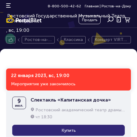
Концерт VIRTUOSO
6+
8-800-500-42-62
Главная
|
Ростов-на-Дону
Ростовский Государственный Музыкальный Театр,
22 января,
Продать
вс, 19:00
Ростов-на-Д
Классика
Концерт VIRTU
ону
OSO
22 января 2023, вс, 19:00
Мероприятие уже закончилось
Спектакль «Капитанская дочка»
9
июл.
Ростовский академический театр драмы им. М.Горького
чт
18:30
Купить