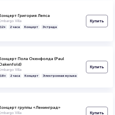
Концерт Григория Лепса
Купить
Embargo Villa
12+
2 часа
Концерт
Эстрада
Концерт Пола Окенфолда (Paul
Oakenfold)
Купить
Embargo Villa
18+
2 часа
Концерт
Электронная музыка
Концерт группы «Ленинград»
Купить
Embargo Villa