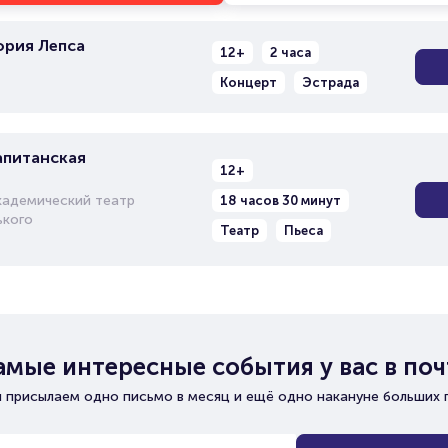
ория Лепса
12+
2 часа
Концерт
Эстрада
апитанская
12+
кадемический театр
18 часов 30 минут
ького
Театр
Пьеса
амые интересные события у вас в поч
 присылаем одно письмо в месяц и ещё одно накануне больших 