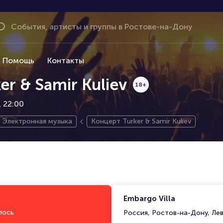
Помощь
Контакты
r & Samir Kuliev
18+
, 22:00
Электронная музыка
Концерт Turker & Samir Kuliev
Embargo Villa
лось
Россия, Ростов-на-Дону, Ле