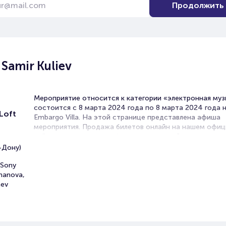
Продолжить
Samir Kuliev
Мероприятие относится к категории «электронная муз
состоится с 8 марта 2024 года по 8 марта 2024 года 
Loft
Embargo Villa. На этой странице представлена афиша
мероприятия. Продажа билетов онлайн на нашем офи
сайте осуществляется без посредников. Зачастую это
единственная возможность достать билет на вечеринк
-Дону)
Билеты на концерт Turker & Sam
 Sony
omanova,
Kuliev
nev
Portalbilet – удобный и надежный сервис для покупки 
билетов на мероприятия разного формата. Среднее вр