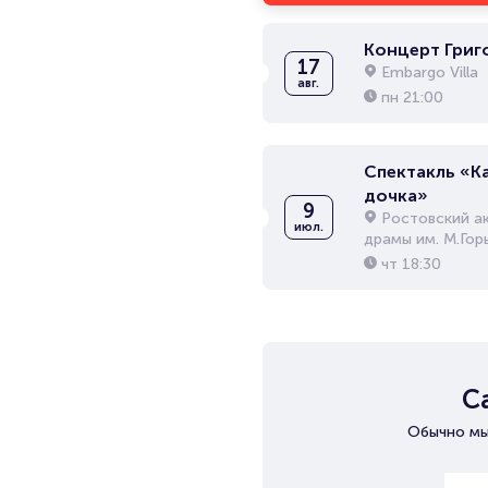
Концерт Григ
17
Embargo Villa
авг.
пн
21:00
Спектакль «К
дочка»
9
Ростовский а
июл.
драмы им. М.Гор
чт
18:30
С
Обычно мы