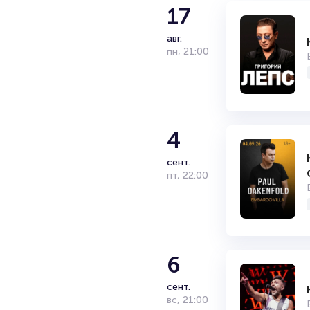
17
авг.
пн
,
21:00
4
сент.
пт
,
22:00
6
сент.
вс
,
21:00