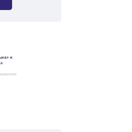
ыка» и
на
циальном
у.
ir
и продажи
емя на