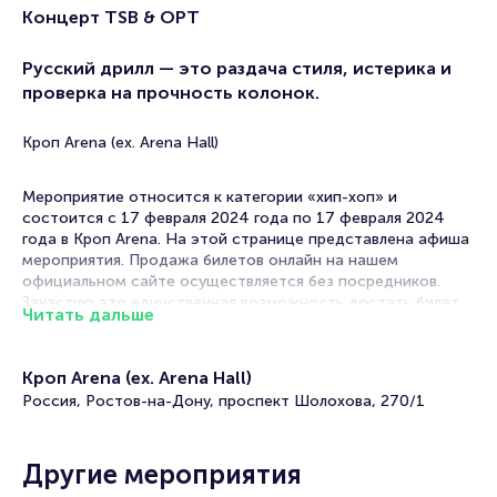
Концерт TSB & OPT
Русский дрилл — это раздача стиля, истерика и
проверка на прочность колонок.
Кроп Arena (ex. Arena Hall)
Мероприятие относится к категории «хип-хоп» и
состоится с 17 февраля 2024 года по 17 февраля 2024
года в Кроп Arena. На этой странице представлена афиша
мероприятия. Продажа билетов онлайн на нашем
официальном сайте осуществляется без посредников.
Зачастую это единственная возможность достать билет
Читать дальше
на хип-хоп.
Билеты на концерт TSB & OPT
Кроп Arena (ex. Arena Hall)
Россия, Ростов-на-Дону, проспект Шолохова, 270/1
Portalbilet – удобный и надежный сервис для покупки и
продажи билетов на мероприятия разного формата.
Среднее время на покупку билета здесь начиная с выбора
Другие мероприятия
места завершая оформлением его в зрительном зале на