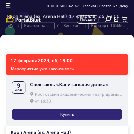
Концерт TSB & OPT
16+
8-800-500-42-62
Главная
|
Ростов-на-Дону
Кроп Arena (ex. Arena Hall), 17 февраля,
сб, 19:00
Продать
Ростов-на-Д
Хип-хоп
Концерт TSB &
ону
OPT
17 февраля 2024, сб, 19:00
Мероприятие уже закончилось
Спектакль «Капитанская дочка»
9
июл.
Ростовский академический театр драмы им. М.Горького
чт
18:30
Купить
Кроп Arena (ex. Arena Hall)