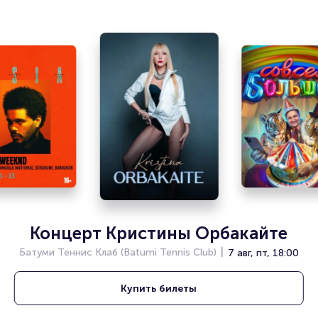
ваше имя занимает не более двух минут. Билеты на
концерт TSB & OPT пользуются большой популярностью у
зрителей. Спешите купить их, пока они есть в наличии.
Полезные ссылки
Подробнее о том, как вернуть, сдать или продать билет
читайте в разделах:
Продать билет
Брокерам
Организаторам
Концерт Кристины Орбакайте
Батуми Теннис Клаб (Batumi Tennis Club)
7 авг, пт, 18:00
Купить
билеты