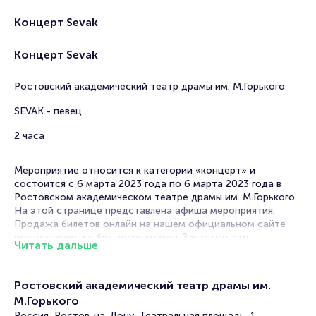
Концерт Sevak
Концерт Sevak
Ростовский академический театр драмы им. М.Горького
SEVAK - певец
2 часа
Мероприятие относится к категории «концерт» и
состоится с 6 марта 2023 года по 6 марта 2023 года в
Ростовском академическом театре драмы им. М.Горького.
На этой странице представлена афиша мероприятия.
Продажа билетов онлайн на нашем официальном сайте
осуществляется без посредников. Зачастую это
Читать дальше
единственная возможность достать билет на концерт.
Билеты на концерт Sevak
Ростовский академический театр драмы им.
М.Горького
Portalbilet – удобный и надежный сервис для покупки и
Россия, Ростов-на-Дону, Театральная площадь, 1