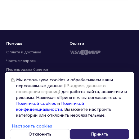
Помощь
Оплата
Оплата и доставка
Частые вопросы
Мы используем cookies и обрабатываем ваши
персональные данные
(IP-адрес, данные о
Перепродажа билетов
посещении страниц)
для работы сайта, аналитики и
Организаторам
рекламы. Нажимая «Принять», вы соглашаетесь с
Корпоративным клиентам
Политикой cookies
и
Политикой
конфиденциальности
. Вы можете настроить
VIP-билеты
категории или отклонить необязательные.
Условия использования
Настроить cookies
Персональные данные
8-800-500-42-62
Отклонить
Принять
О компании
8-499-226-15-14