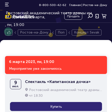
Концерт Sevak
16+
8-800-500-42-62
Главная
|
Ростов-на-Дону
Ростовский академический театр драмы им.
М.Горького, 6 марта,
Продать
пн, 19:00
Ростов-на-Дону
Поп
Концерт Sevak
6 марта 2023, пн, 19:00
Мероприятие уже закончилось
Спектакль «Капитанская дочка»
9
июл.
Ростовский академический театр драмы им. М.Горького
чт
18:30
Купить