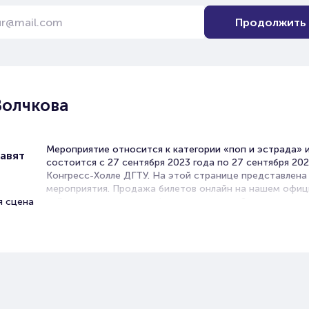
Продолжить
Волчкова
Мероприятие относится к категории «поп и эстрада» 
авят
состоится с 27 сентября 2023 года по 27 сентября 202
Конгресс-Холле ДГТУ. На этой странице представлен
мероприятия. Продажа билетов онлайн на нашем офи
я сцена
сайте осуществляется без посредников. Зачастую это
единственная возможность достать билет на поп и эс
В в Ростове-на-Дону концерты эстрадных исполнител
проходят часто. Концертные залы на выступлениях лю
артистов всегда заполнены, поскольку поп-музыка лю
практически всеми. Легкие мотивы, запоминающиеся с
новый хит уже напевает вся страна!