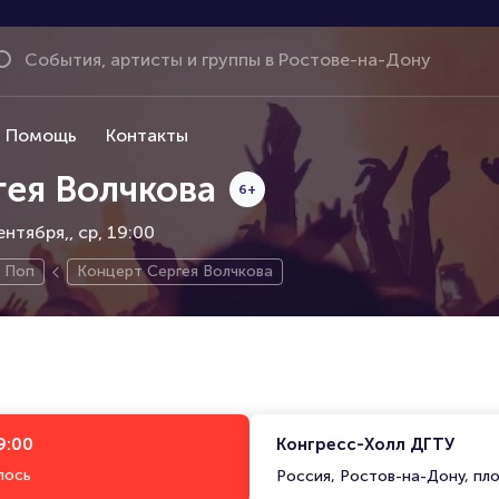
Помощь
Контакты
гея Волчкова
6+
ентября,
ср, 19:00
Поп
Концерт Сергея Волчкова
9:00
Конгресс-Холл ДГТУ
лось
Россия, Ростов-на-Дону, пло