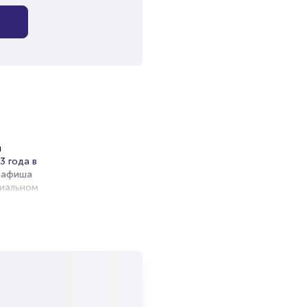
и
3 года в
а афиша
циальном
траду.
ей
бимых
бима
троки и