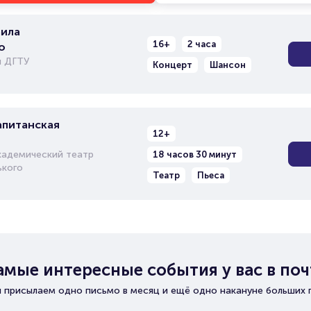
ила
16+
2 часа
о
л ДГТУ
Концерт
Шансон
апитанская
12+
кадемический театр
18 часов 30 минут
ького
Театр
Пьеса
амые интересные события у вас в поч
 присылаем одно письмо в месяц и ещё одно накануне больших 