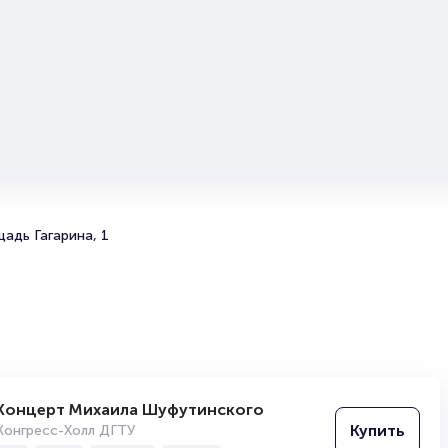
В репертуаре поп-певца таких песен всегда несколько,
поэтому решив посетить это мероприятие, вы гарант
получите заряд положительных эмоций и отличного
настроения.
Световое сопровождение и сценические эффекты пр
выступления артистов в настоящие шоу, которые прос
нельзя пропустить!
Билеты на концерт Сергея Вол
Portalbilet – удобный и надежный сервис для покупки 
адь Гагарина, 1
билетов на мероприятия разного формата. Среднее вр
покупку билета здесь начиная с выбора места заверша
оформлением его в зрительном зале на ваше имя зани
более двух минут. Билеты на Сергея Волчкова пользуют
большой популярностью у зрителей. Спешите купить их
они есть в наличии.
Полезные ссылки
Концерт Михаила Шуфутинского
Подробнее о том, как вернуть, сдать или продать биле