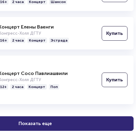
Купить
Конгресс-Холл ДГТУ
читайте в разделах:
16+
2 часа
Концерт
Шансон
Продать билет
Брокерам
Организаторам
Концерт Елены Ваенги
Купить
Конгресс-Холл ДГТУ
16+
2 часа
Концерт
Эстрада
Концерт Сосо Павлиашвили
Купить
Конгресс-Холл ДГТУ
12+
2 часа
Концерт
Поп