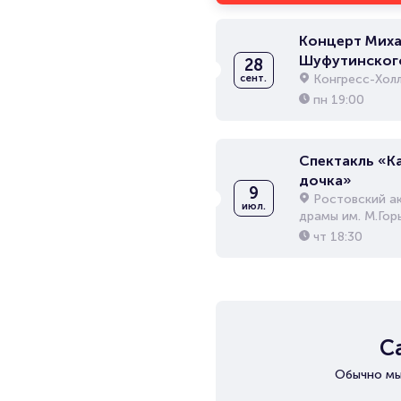
Концерт Миха
Шуфутинског
28
Конгресс-Хол
сент.
пн
19:00
Спектакль «К
дочка»
9
Ростовский а
июл.
драмы им. М.Гор
чт
18:30
С
Обычно мы