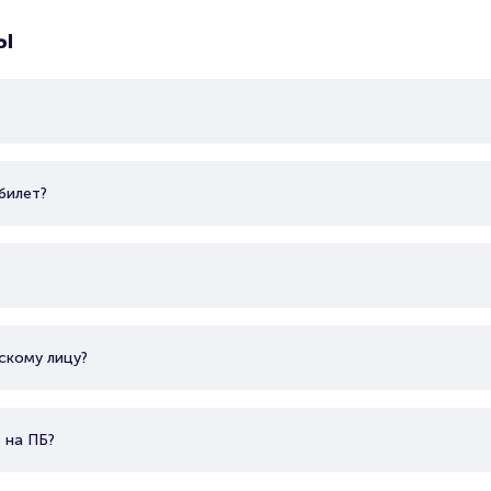
Показать еще
ы
билет?
скому лицу?