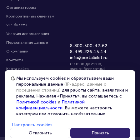
Организаторам
Корпоративным клиентам
VIP-билеты
Условия использования
Персональные данные
8-800-500-42-62
О компании
8-499-226-15-14
info@portalbilet.ru
Контакты
С 10:00 до 21:00
,
Карта сайта
звонок бесплатный
Управление cookies
Все площадки
Мы используем cookies и обрабатываем ваши
персональные данные
(IP-адрес, данные о
посещении страниц)
для работы сайта, аналитики и
Главная
|
Ростов-на-Дону
рекламы. Нажимая «Принять», вы соглашаетесь с
Политикой cookies
и
Политикой
конфиденциальности
. Вы можете настроить
категории или отклонить необязательные.
Настроить cookies
© 2020 -
2026
portalbilet.ru
Все права защищены
Отклонить
Принять