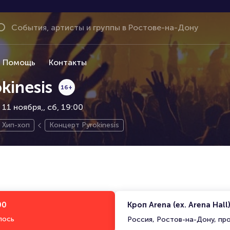
Помощь
Контакты
kinesis
16+
, 11 ноября,
сб, 19:00
Хип-хоп
Концерт Pyrokinesis
00
Кроп Arena (ex. Arena Hall
лось
Россия, Ростов-на-Дону, пр