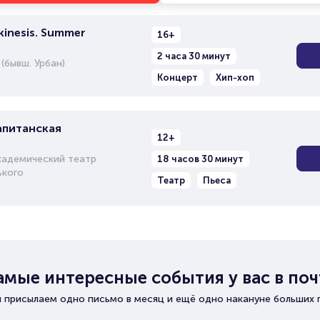
inesis. Summer
16+
2 часа 30 минут
(бывш. Урбан)
Концерт
Хип-хоп
апитанская
12+
кадемический театр
18 часов 30 минут
ького
Театр
Пьеса
амые интересные события у вас в поч
 присылаем одно письмо в месяц и ещё одно накануне больших 