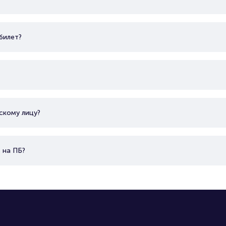
билет?
скому лицу?
 на ПБ?