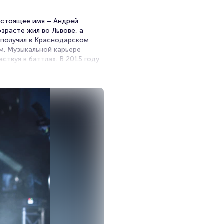
 Настоящее имя – Андрей
зрасте жил во Львове, а
 получил в Краснодарском
м. Музыкальной карьере
ствуя в баттлах. В 2015 году
e». Тогда же рэпер порадовал
clipse», «Терновый венец
 – «Акустический» и «Моя
ваний в сети. Вышедший в
вшимися в текстах. В августе
онцептуальны. Треки в них
слушателям простор для