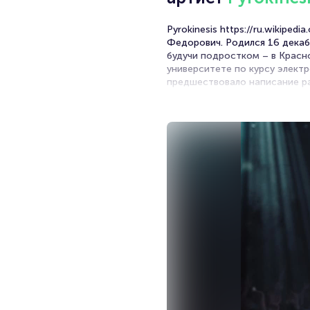
Pyrokinesis https://ru.wikiped
Федорович. Родился 16 декабр
будучи подростком – в Красн
университете по курсу элект
предшествовало написание рас
он выпустил свой дебютный ми
поклонников пластинкой «Blac
эволюции», «Корми демонов п
милая пустота», второй из ко
2020-м «Питер, чай, не Франц
минувшего года Pyrokinesis з
связаны единой темой, а обр
раздумий.