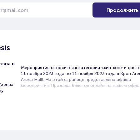
Продолжить
sis
рэпа в
Мероприятие относится к категории «хип-хоп» и сост
11 ноября 2023 года по 11 ноября 2023 года в Кроп Aren
Arena Hall). На этой странице представлена афиша
Arena»
мероприятия. Продажа билетов онлайн на нашем офи
ну
сайте осуществляется без посредников. Зачастую это
единственная возможность достать билет на концерт.
Билеты на концерт Pyrokinesis
Portalbilet – удобный и надежный сервис для покупки 
билетов на мероприятия разного формата. Среднее вр
покупку билета здесь начиная с выбора места заверша