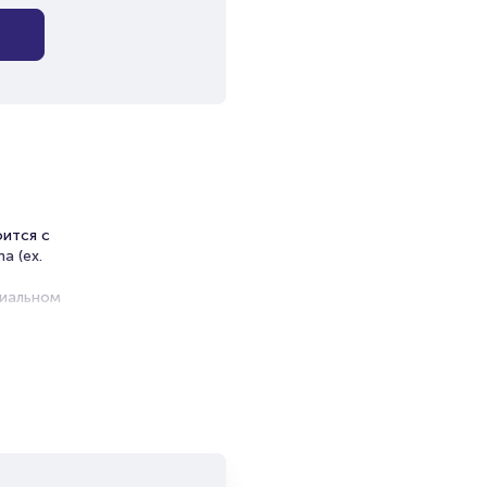
оится с
a (ex.
циальном
и продажи
емя на
я