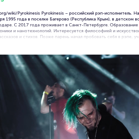
ia.org/wiki/Pyrokinesis Pyrokinesis – российский рэп-исполнитель.
я 1995 года в поселке Багерово (Республика Крым), в детском во
одаре. С 2017 года проживает в Санкт-Петербурге. Образование
роники и нанотехнологий. Интересуется философией и искусство
сказов и стихов. Позже парень начал пробовать себя в рэпе, уча
ни-альбом «5», немногим позже состоялся релиз ЕР «Burn to Di
k Roze x Red Roze». С интервалом в год вышли его студийники «E
о расписанию». В 2019-м исполнитель презентовал два альбома
торых в первые сутки после выхода набрал 2 миллиона прослуши
ия» отличается зрелыми и глубокомысленными взглядами, отрази
аписал пластинку «Геометрия тьмы». Все альбомы Пирокинезиса к
азы героев тщательно продуманы. Общая идея все же оставляет 