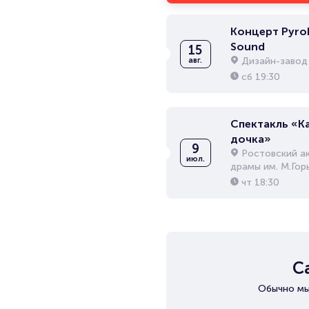
Концерт Pyrok
Sound
15
Дизайн-завод 
авг.
сб
19:30
Спектакль «К
дочка»
9
Ростовский а
июл.
драмы им. М.Гор
чт
18:30
С
Обычно мы