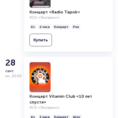
сент.
Подробнее о том, как вернуть, сдать или продать билет
чт
,
20:00
читайте в разделах:
Продать билет
Брокерам
Концерт «Radio Tapok»
Организаторам
КСК «Экспресс»
6+
2 часа
Концерт
Рок
Купить
28
сент.
пн
,
20:00
Концерт Vitamin Club «10 лет
спустя»