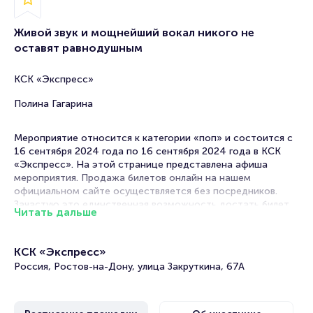
Живой звук и мощнейший вокал никого не
оставят равнодушным
КСК «Экспресс»
Полина Гагарина
Мероприятие относится к категории «поп» и состоится с
16 сентября 2024 года по 16 сентября 2024 года в КСК
«Экспресс». На этой странице представлена афиша
мероприятия. Продажа билетов онлайн на нашем
официальном сайте осуществляется без посредников.
Зачастую это единственная возможность достать билет
Читать дальше
на концерт.
В в Ростове-на-Дону концерты эстрадных исполнителей
КСК «Экспресс»
проходят часто. Концертные залы на выступлениях
Россия, Ростов-на-Дону, улица Закруткина, 67А
любимых артистов всегда заполнены, поскольку поп-
музыка любима практически всеми. Легкие мотивы,
запоминающиеся строки и новый хит уже напевает вся
страна!