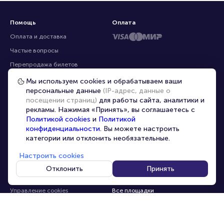
Помощь
Оплата
Оплата и доставка
Частые вопросы
Мы используем cookies и обрабатываем ваши
персональные данные
(IP-адрес, данные о
Перепродажа билетов
посещении страниц)
для работы сайта, аналитики и
Организаторам
рекламы. Нажимая «Принять», вы соглашаетесь с
Корпоративным клиентам
Политикой cookies
и
Политикой
конфиденциальности
. Вы можете настроить
VIP-билеты
категории или отклонить необязательные.
Условия использования
Настроить cookies
Персональные данные
8-800-500-42-62
Отклонить
Принять
О компании
8-499-226-15-14
info@portalbilet.ru
Контакты
С 10:00 до 21:00
,
Карта сайта
звонок бесплатный
Управление cookies
Все площадки