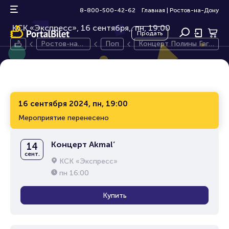
Концерт Полины Гагариной
6+
8-800-500-42-62
Главная
|
Ростов-на-Дону
КСК «Экспресс», 16 сентября,
пн, 19:00
Продать
Ростов-на-
Поп
Концерт Полины Гага
Дону
риной
16 сентября 2024, пн, 19:00
Мероприятие перенесено
Концерт Akmal’
14
сент.
КСК «Экспресс»
пн
16:00
Купить