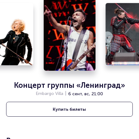
Если вы соскучились по старому доброму року, вам стоит
сходить на это мероприятие, чтобы услышать кое-что из
уже полюбившегося и познакомиться с новыми работами.
Билеты на концерт "Pauzern Picnic"
Portalbilet – удобный и надежный сервис для покупки и
продажи билетов на мероприятия разного формата.
Среднее время на покупку билета здесь начиная с выбора
места завершая оформлением его в зрительном зале на
ваше имя занимает не более двух минут. Билеты на
концерт "Pauzern Picnic" пользуются большой
популярностью у зрителей. Спешите купить их, пока они
есть в наличии.
Концерт группы «Ленинград»
Полезные ссылки
Embargo Villa
6 сент, вс, 21:00
Подробнее о том, как вернуть, сдать или продать билет
Купить
билеты
читайте в разделах:
Продать билет
Брокерам
Организаторам