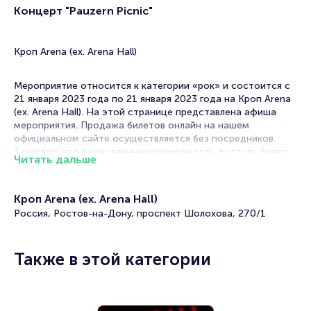
Концерт "Pauzern Picnic"
Кроп Arena (ex. Arena Hall)
Мероприятие относится к категории «рок» и состоится с
21 января 2023 года по 21 января 2023 года на Кроп Arena
(ex. Arena Hall). На этой странице представлена афиша
мероприятия. Продажа билетов онлайн на нашем
официальном сайте осуществляется без посредников.
Зачастую это единственная возможность достать билет
Читать дальше
на рок.
Концерты рок-групп часто проходят в Ростове-на-Дону.
Кроп Arena (ex. Arena Hall)
Музыка этого жанра отличается лиричностью, гитарными
Россия, Ростов-на-Дону, проспект Шолохова, 270/1
партиями, выраженным звучанием ударных и вокалом рок-
певцов.
Многие рок-хиты вошли в золотую коллекцию мировой
Также в этой категории
музыки. Музыканты продолжают радовать своих
поклонников новыми композициями, выпуская альбомы и
синглы.