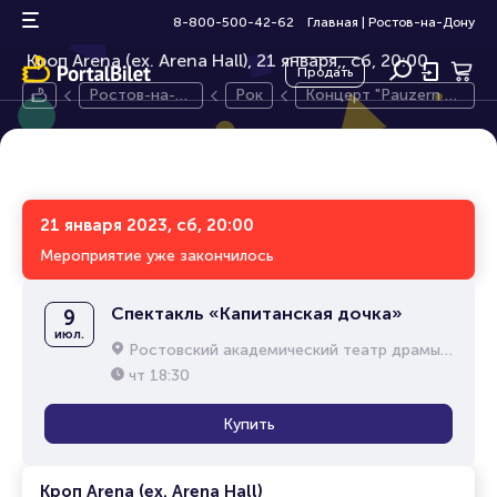
Концерт "Pauzern Picnic"
16+
8-800-500-42-62
Главная
|
Ростов-на-Дону
Кроп Arena (ex. Arena Hall), 21 января,
сб, 20:00
Продать
Ростов-на-Д
Рок
Концерт "Pauzern Pi
ону
cnic"
21 января 2023, сб, 20:00
Мероприятие уже закончилось
Спектакль «Капитанская дочка»
9
июл.
Ростовский академический театр драмы им. М.Горького
чт
18:30
Купить
Кроп Arena (ex. Arena Hall)