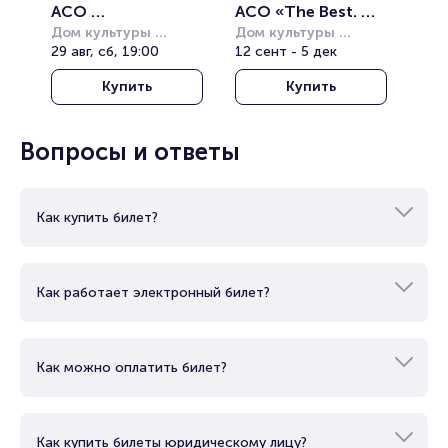
ACO 
ACO «The Best. 
Организаторам
«Симфонический 
Дом культуры 
Мировые 
Дом культуры 
«Ростсельмаш»
29 авг, сб, 19:00
«Ростсельмаш»
12 сент - 5 дек
Сектор газа и 
Саундтреки при 
другие панки»
свечах»
Купить
Купить
Вопросы и ответы
Как купить билет?
Как работает электронный билет?
Как можно оплатить билет?
Как купить билеты юридическому лицу?