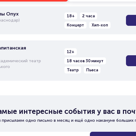
пы Onyx
18+
2 часа
раснодар)
Концерт
Хип-хоп
апитанская
12+
кадемический театр
18 часов 30 минут
ького
Театр
Пьеса
амые интересные события у вас в поч
 присылаем одно письмо в месяц и ещё одно накануне больших 