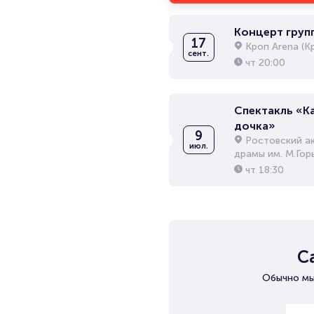
Концерт груп
17
Кроп Arena (К
сент.
чт
20:00
Спектакль «К
дочка»
9
Ростовский а
июл.
драмы им. М.Гор
чт
18:30
С
Обычно мы