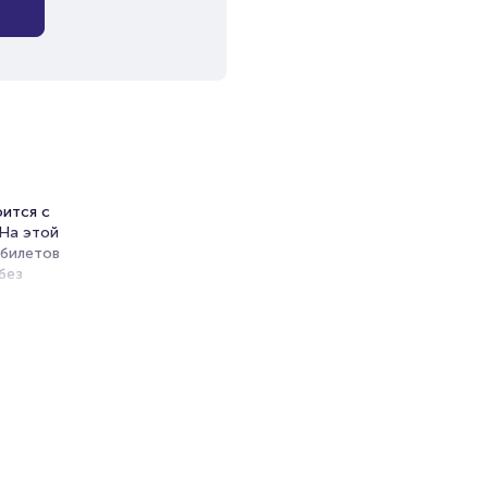
оится с
 На этой
 билетов
без
ь
и продажи
емя на
я
мает не