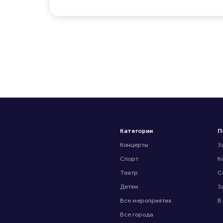
Категории
П
Концерты
З
Спорт
К
Театр
С
Детям
З
Все мероприятия
В
Все города