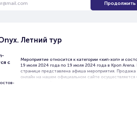
Продолжить
Onyx. Летний тур
п-
Мероприятие относится к категории «хип-хоп» и сост
ся с
19 июля 2024 года по 19 июля 2024 года в Кроп Arena.
странице представлена афиша мероприятия. Продажа
онлайн на нашем официальном сайте осуществляется 
Ростов-
посредников. Зачастую это единственная возможност
достать билет на концерт.
Билеты на концерт Onyx
Portalbilet – удобный и надежный сервис для покупки 
билетов на мероприятия разного формата. Среднее вр
покупку билета здесь начиная с выбора места заверша
оформлением его в зрительном зале на ваше имя зани