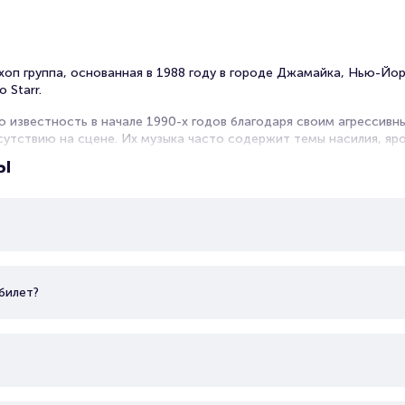
хоп группа, основанная в 1988 году в городе Джамайка, Нью-Йор
o Starr.
ю известность в начале 1990-х годов благодаря своим агрессивн
утствию на сцене. Их музыка часто содержит темы насилия, яро
ы
свой дебютный альбом "Bacdafucup", который стал большим комм
астоящим хитом благодаря синглу "Slam". Группа продолжила вып
 достигла такого же успеха, как с их дебютным альбомом.
сотрудничествами с другими известными хип-хоп артистами, так
 группа Onyx остается важным представителем жесткого и агресс
 молодых артистов и слушателей.
билет?