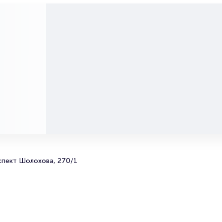
более двух минут. Билеты на Onyx пользуются большой
популярностью у зрителей. Спешите купить их, пока он
наличии.
Полезные ссылки
Подробнее о том, как вернуть, сдать или продать биле
читайте в разделах:
Продать билет
Брокерам
Организаторам
спект Шолохова, 270/1