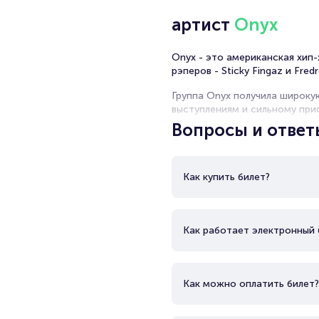
артист
Onyx
Onyx - это американская хип-
рэперов - Sticky Fingaz и Fredr
Группа Onyx получила широку
выступлениям и сильному прис
Вопросы и ответ
В 1993 году Onyx выпустили 
платинового статуса и став н
1990-х и 2000-х годов, но не
Как купить билет?
Onyx также известны своими 
Man, DMX и 50 Cent. В целом,
музыка продолжает влиять на
Как работает электронный 
Как можно оплатить билет?