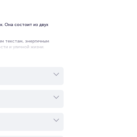
к. Она состоит из двух
ым текстам, энергичным
сти и уличной жизни.
ерческим успехом, достигнув
ускать альбомы в течение
ими как Wu-Tang Clan, Method
ивного звука в хип-хопе, их