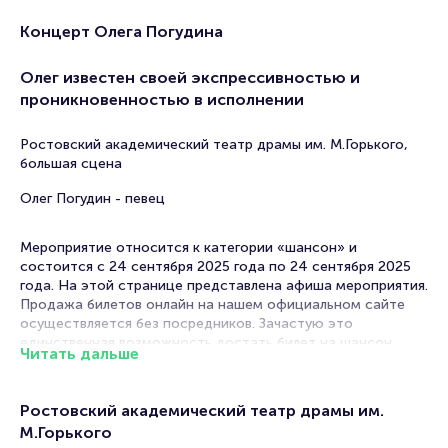
Концерт Олега Погудина
Олег известен своей экспрессивностью и
проникновенностью в исполнении
Ростовский академический театр драмы им. М.Горького,
большая сцена
Олег Погудин - певец
Мероприятие относится к категории «шансон» и
состоится с 24 сентября 2025 года по 24 сентября 2025
года. На этой странице представлена афиша мероприятия.
Продажа билетов онлайн на нашем официальном сайте
осуществляется без посредников. Зачастую это
единственная возможность достать билет на шансон.
Читать дальше
Билеты на концерт Олега Погудина
Ростовский академический театр драмы им.
Portalbilet – удобный и надежный сервис для покупки и
М.Горького
продажи билетов на мероприятия разного формата.