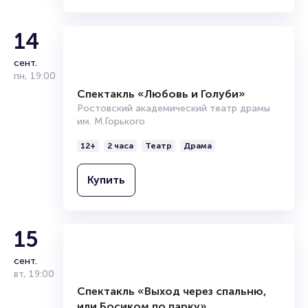
14
сент.
пн
,
19:00
Спектакль «Любовь и Голуби»
Ростовский академический театр драмы
им. М.Горького
12+
2 часа
Театр
Драма
Купить
15
сент.