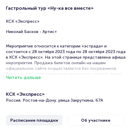
Гастрольный тур «Ну-ка все вместе»
КСК «Экспресс»
Николай Басков - Артист
Мероприятие относится к категории «эстрада» и
состоится с 28 октября 2023 года по 28 октября 2023 года
в КСК «Экспресс». На этой странице представлена афиша
мероприятия. Продажа билетов онлайн на нашем
официальном сайте осуществляется без посредников.
Зачастую это единственная возможность достать билет
Читать дальше
на концерт.
Билеты на концерт «Новые голоса России»
КСК «Экспресс»
Россия, Ростов-на-Дону, улица Закруткина, 67А
Portalbilet – удобный и надежный сервис для покупки и
продажи билетов на мероприятия разного формата.
Среднее время на покупку билета здесь начиная с выбора
Расписание площадки
Об участнике
места завершая оформлением его в зрительном зале на
ваше имя занимает не более двух минут. Билеты на «Новые
голоса России» пользуются большой популярностью у