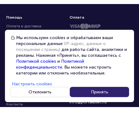
Помощь
Оплата
Оплата и доставка
Частые вопросы
Мы используем cookies и обрабатываем ваши
персональные данные
(IP-адрес, данные о
Перепродажа билетов
посещении страниц)
для работы сайта, аналитики и
Организаторам
рекламы. Нажимая «Принять», вы соглашаетесь с
Корпоративным клиентам
Политикой cookies
и
Политикой
конфиденциальности
. Вы можете настроить
VIP-билеты
категории или отклонить необязательные.
Условия использования
Настроить cookies
Персональные данные
8-800-500-42-62
Отклонить
Принять
О компании
8-499-226-15-14
info@portalbilet.ru
Контакты
С 10:00 до 21:00
,
Карта сайта
звонок бесплатный
Управление cookies
Все площадки
Главная
|
Ростов-на-Дону