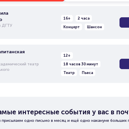
ила
16+
2 часа
о
л ДГТУ
Концерт
Шансон
апитанская
12+
кадемический театр
18 часов 30 минут
ького
Театр
Пьеса
амые интересные события у вас в поч
 присылаем одно письмо в месяц и ещё одно накануне больших 