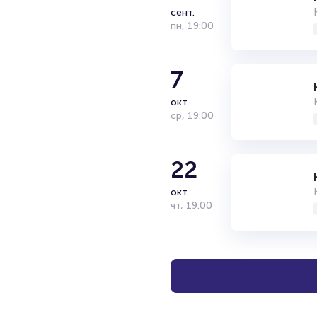
сент.
Актриса, телеведущая, комик,
пн
,
19:00
победителем Первой лиги КВН 
первых проектов – юмористич
2010 г. играет в сериале «Ре
главная героиня рекламной к
7
окт.
ср
,
19:00
22
окт.
чт
,
19:00