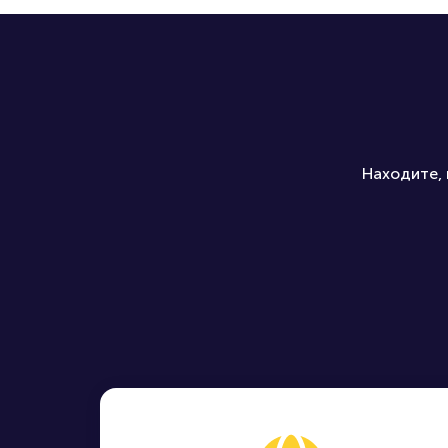
Как купить билеты юридиче
Какие билеты можно купить
Находите, 