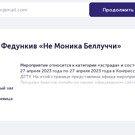
Продолжить
 Федункив «Не Моника Беллуччи»
Мероприятие относится к категории «эстрада» и сост
27 апреля 2023 года по 27 апреля 2023 года в Конгрес
ДГТУ. На этой странице представлена афиша меропри
Продажа билетов онлайн на нашем официальном сайт
ый зал
осуществляется без посредников. Зачастую это единс
возможность достать билет на эстраду.
певица
Билеты на концерт Марины
Федункив «Не Моника Беллучч
Portalbilet – удобный и надежный сервис для покупки 