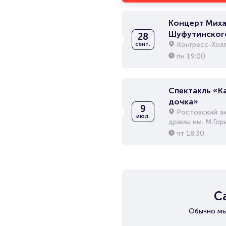
Концерт Миха
Шуфутинског
28
Конгресс-Хол
сент.
пн
19:00
Спектакль «К
дочка»
9
Ростовский а
июл.
драмы им. М.Гор
чт
18:30
С
Обычно мы