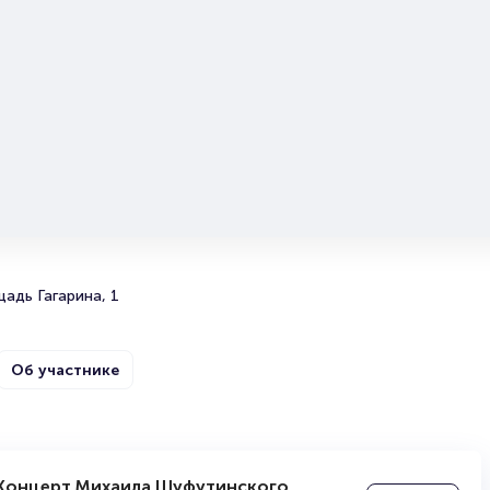
билетов на мероприятия разного формата. Среднее вр
покупку билета здесь начиная с выбора места заверша
оформлением его в зрительном зале на ваше имя зани
более двух минут. Билеты на Марину Федункив «Не Мо
Беллуччи» пользуются большой популярностью у зрите
Спешите купить их, пока они есть в наличии.
Полезные ссылки
Подробнее о том, как вернуть, сдать или продать биле
читайте в разделах:
Продать билет
Брокерам
адь Гагарина, 1
Организаторам
Об участнике
едункив