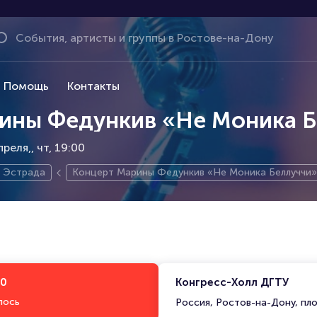
Помощь
Контакты
ины Федункив «Не Моника Б
преля,
чт, 19:00
Эстрада
Концерт Марины Федункив «Не Моника Беллуччи»
00
Конгресс-Холл ДГТУ
лось
Россия, Ростов-на-Дону, пло