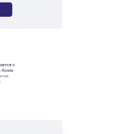
оится с
с-Холле
ятия.
е
твенная
и»
и продажи