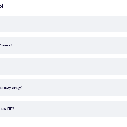
Показать еще
ы
билет?