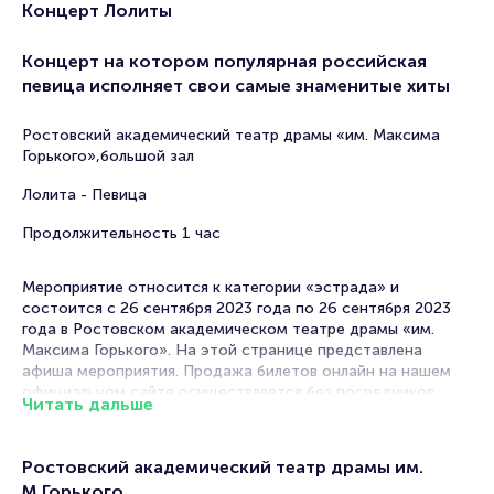
Концерт Лолиты
Концерт на котором популярная российская
певица исполняет свои самые знаменитые хиты
Ростовский академический театр драмы «им. Максима
Горького»,большой зал
Лолита - Певица
Продолжительность 1 час
Мероприятие относится к категории «эстрада» и
состоится с 26 сентября 2023 года по 26 сентября 2023
года в Ростовском академическом театре драмы «им.
Максима Горького». На этой странице представлена
афиша мероприятия. Продажа билетов онлайн на нашем
официальном сайте осуществляется без посредников.
Читать дальше
Зачастую это единственная возможность достать билет
на эстраду.
Ростовский академический театр драмы им.
Билеты на концерт Лолиты
М.Горького