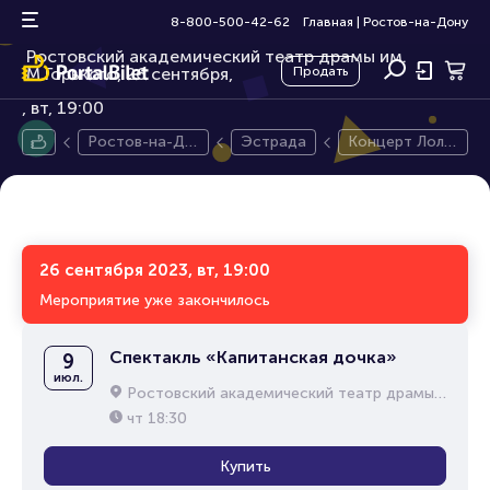
Концерт Лолиты
16+
8-800-500-42-62
Главная
|
Ростов-на-Дону
Ростовский академический театр драмы им.
М.Горького, 26 сентября,
Продать
вт, 19:00
Ростов-на-До
Эстрада
Концерт Лоли
ну
ты
26 сентября 2023, вт, 19:00
Мероприятие уже закончилось
Спектакль «Капитанская дочка»
9
июл.
Ростовский академический театр драмы им. М.Горького
чт
18:30
Купить