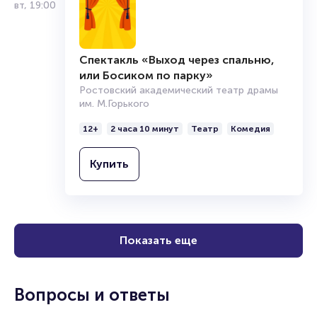
15
сент.
вт
,
19:00
Спектакль «Выход через спальню,
или Босиком по парку»
Ростовский академический театр драмы
им. М.Горького
12+
2 часа 10 минут
Театр
Комедия
Купить
Показать еще