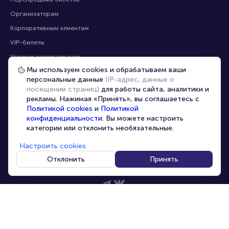
Помощь
Оплата
Оплата и доставка
Частые вопросы
Мы используем cookies и обрабатываем ваши
персональные данные
(IP-адрес, данные о
Перепродажа билетов
посещении страниц)
для работы сайта, аналитики и
Организаторам
рекламы. Нажимая «Принять», вы соглашаетесь с
Корпоративным клиентам
Политикой cookies
и
Политикой
конфиденциальности
. Вы можете настроить
VIP-билеты
категории или отклонить необязательные.
Условия использования
Настроить cookies
Персональные данные
8-800-500-42-62
Отклонить
Принять
О компании
8-499-226-15-14
info@portalbilet.ru
Контакты
С 10:00 до 21:00
,
Карта сайта
звонок бесплатный
Управление cookies
Все площадки