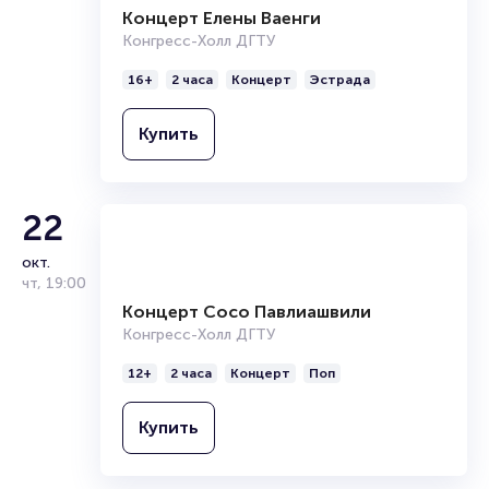
окт.
ср
,
19:00
Концерт Елены Ваенги
Конгресс-Холл ДГТУ
16+
2 часа
Концерт
Эстрада
Купить
22
окт.
чт
,
19:00
Концерт Сосо Павлиашвили