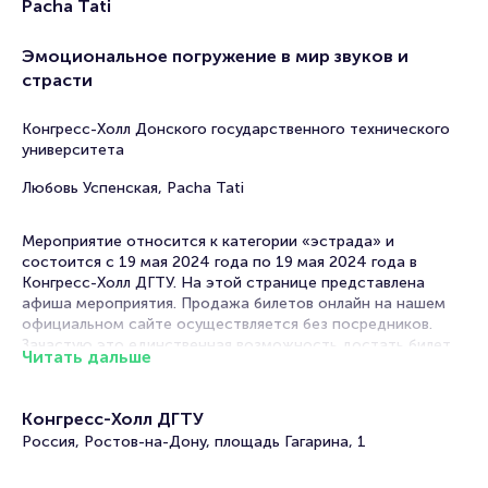
Pacha Tati
Эмоциональное погружение в мир звуков и
страсти
Конгресс-Холл Донского государственного технического
университета
Любовь Успенская, Pacha Tati
Мероприятие относится к категории «эстрада» и
состоится с 19 мая 2024 года по 19 мая 2024 года в
Конгресс-Холл ДГТУ. На этой странице представлена
афиша мероприятия. Продажа билетов онлайн на нашем
официальном сайте осуществляется без посредников.
Зачастую это единственная возможность достать билет
Читать дальше
на концерт.
Билеты на концерт Любови Успенской.
Конгресс-Холл ДГТУ
Специальный гость Pacha Tati
Россия, Ростов-на-Дону, площадь Гагарина, 1
Portalbilet – удобный и надежный сервис для покупки и