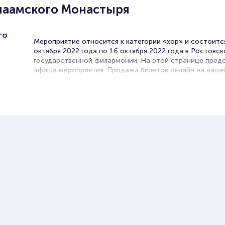
лаамского Монастыря
го
Мероприятие относится к категории «хор» и состоитс
октября 2022 года по 16 октября 2022 года в Ростовск
государственной филармонии. На этой странице пред
афиша мероприятия. Продажа билетов онлайн на наш
официальном сайте осуществляется без посредников.
Зачастую это единственная возможность достать бил
Хор.
Билеты на Концерт Хора
Валаамского Монастыря
Portalbilet – удобный и надежный сервис для покупки 
билетов на мероприятия разного формата. Среднее вр
покупку билета здесь начиная с выбора места заверша
оформлением его в зрительном зале на ваше имя зани
более двух минут. Билеты на Концерт Хора Валаамског
Монастыря пользуются большой популярностью у зрит
Спешите купить их, пока они есть в наличии.