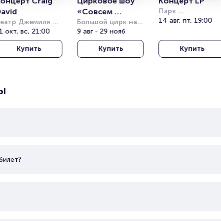
онцерт Craig 
Цирковое шоу 
Концерт LP
avid
«Совсем 
Парк 
Кучукчифтлик 
14 авг, пт, 19:00
еатр Джемиля 
большой»
Большой цирк на 
(Kucukciftlik Park
опузлу под 
1 окт, вс, 21:00
проспекте 
9 авг - 29 нояб
ткрытым небом 
Вернадского
Купить
Купить
Купить
Harbiye Cemil 
opuzlu Open Air 
heatre)
ы
билет?