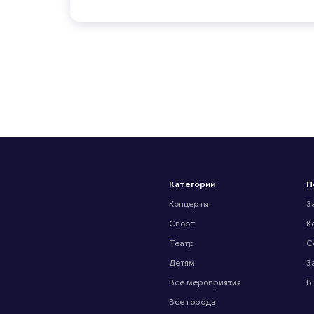
Категории
П
Концерты
З
Спорт
К
Театр
С
Детям
З
Все мероприятия
В
Все города