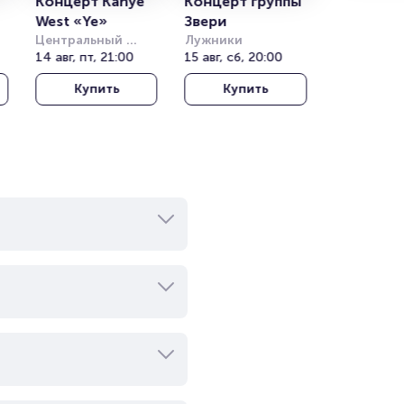
Концерт Kanye 
Концерт группы 
West «Ye»
Звери
Центральный 
Лужники
)
стадион Алматы
14 авг, пт, 21:00
15 авг, сб, 20:00
Купить
Купить