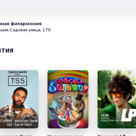
Полезные ссылки
нная филармония
Подробнее о том, как вернуть, сдать или продать биле
ьшая Садовая улица, 170
читайте в разделах:
Продать билет
Брокерам
ятия
Организаторам