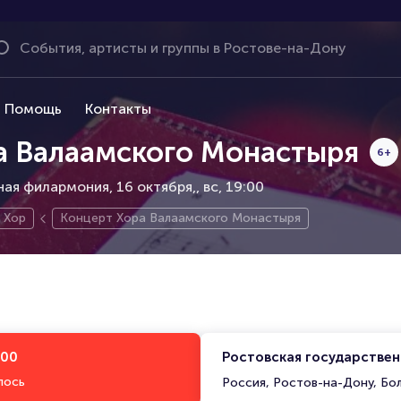
Помощь
Контакты
а Валаамского Монастыря
6+
ая филармония, 16 октября,
вс, 19:00
Хор
Концерт Хора Валаамского Монастыря
:00
Ростовская государстве
лось
Россия, Ростов-на-Дону, Бо