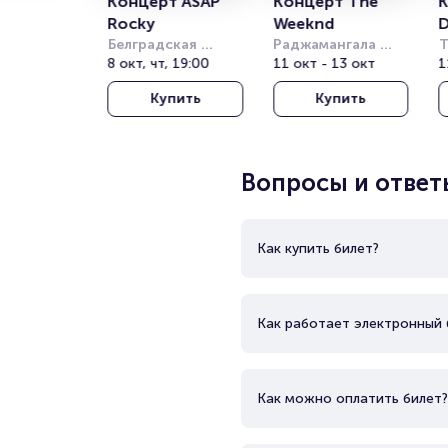
Концерт ASAP 
Концерт The 
К
Rocky
Weeknd
D
Белградская 
Раджамангала 
Т
Арена (бывш. 
8 окт, чт, 19:00
Нэшнл Стэдиум 
11 окт - 13 окт
Т
1
Штарк Арена)
(Rajamangala 
о
Купить
Купить
National Stadium)
(
T
T
Вопросы и ответ
Как купить билет?
Как работает электронный 
Как можно оплатить билет?