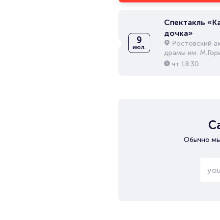
Спектакль «К
дочка»
9
Ростовский а
июл.
драмы им. М.Гор
чт
18:30
С
Обычно мы