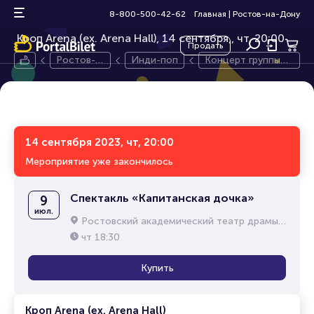
Концерт группы «Свидание»
16+
8-800-500-42-62
Главная
|
Ростов-на-Дону
Кроп Arena (ex. Arena Hall), 14 сентября,
чт, 20:00
Продать
Ростов-н
Инди-поп
Концерт группы
а-Дону
«Свидание»
14 сентября 2023, чт, 20:00
Мероприятие уже закончилось
Спектакль «Капитанская дочка»
9
июл.
Ростовский академический театр драмы им. М.Горького
чт
18:30
Купить
Кроп Arena (ex. Arena Hall)