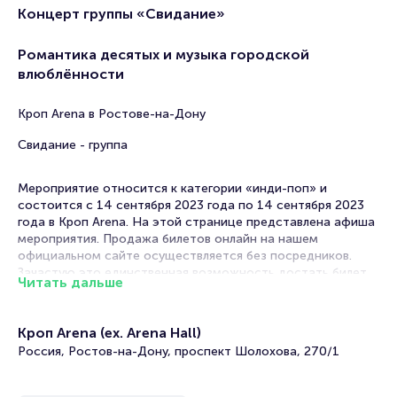
Концерт группы «Свидание»
Романтика десятых и музыка городской
влюблённости
Кроп Arena в Ростове-на-Дону
Свидание - группа
Мероприятие относится к категории «инди-поп» и
состоится с 14 сентября 2023 года по 14 сентября 2023
года в Кроп Arena. На этой странице представлена афиша
мероприятия. Продажа билетов онлайн на нашем
официальном сайте осуществляется без посредников.
Зачастую это единственная возможность достать билет
Читать дальше
на инди-поп.
Билеты на концерт группы «Свидание»
Кроп Arena (ex. Arena Hall)
Россия, Ростов-на-Дону, проспект Шолохова, 270/1
Portalbilet – удобный и надежный сервис для покупки и
продажи билетов на мероприятия разного формата.
Среднее время на покупку билета здесь начиная с выбора