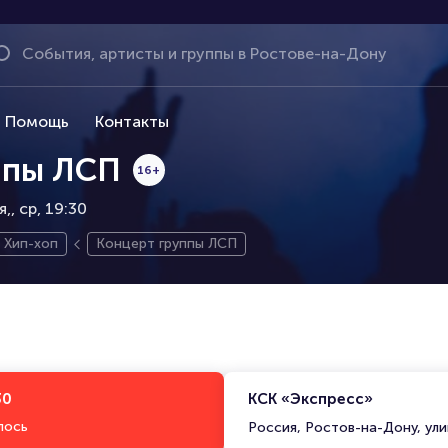
Помощь
Контакты
ппы ЛСП
16+
я,
ср, 19:30
Хип-хоп
Концерт группы ЛСП
30
КСК «Экспресс»
лось
Россия, Ростов-на-Дону, ули