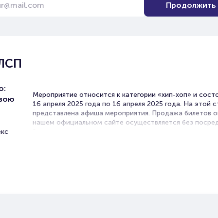
Продолжить
 ЛСП
о:
Мероприятие относится к категории «хип-хоп» и сост
свою
16 апреля 2025 года по 16 апреля 2025 года. На этой 
представлена афиша мероприятия. Продажа билетов о
нашем официальном сайте осуществляется без посред
екс
Зачастую это единственная возможность достать бил
концерт.
Билеты на концерт группы ЛСП
Portalbilet – удобный и надежный сервис для покупки 
билетов на мероприятия разного формата. Среднее вр
покупку билета здесь начиная с выбора места заверша
оформлением его в зрительном зале на ваше имя зани