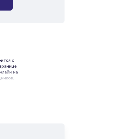
оится с
странице
нлайн на
ников.
ет на
и продажи
емя на
я
мает не