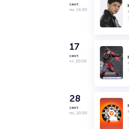
сент.
пн
,
16:00
17
сент.
чт
,
20:00
28
сент.
пн
,
20:00