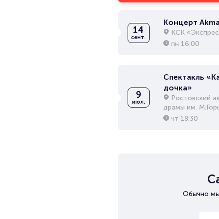
Концерт Akma
14
КСК «Экспрес
сент.
пн
16:00
Спектакль «К
дочка»
9
Ростовский а
июл.
драмы им. М.Гор
чт
18:30
С
Обычно мы