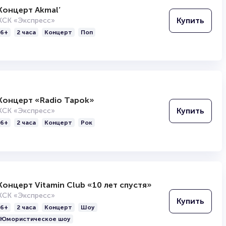
Концерт Akmal’
Купить
КСК «Экспресс»
6+
2 часа
Концерт
Поп
Концерт «Radio Tapok»
Купить
КСК «Экспресс»
6+
2 часа
Концерт
Рок
Концерт Vitamin Club «10 лет спустя»
КСК «Экспресс»
Купить
6+
2 часа
Концерт
Шоу
Юмористическое шоу