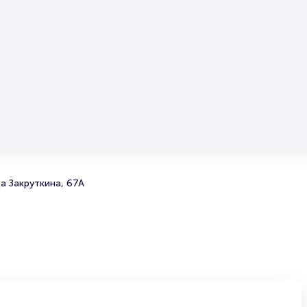
более двух минут. Билеты на концерт группы ЛСП поль
большой популярностью у зрителей. Спешите купить их
они есть в наличии.
Полезные ссылки
Подробнее о том, как вернуть, сдать или продать биле
читайте в разделах:
Продать билет
Брокерам
Организаторам
а Закруткина, 67А