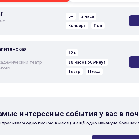
l’
6+
2 часа
с»
Концерт
Поп
апитанская
12+
кадемический театр
18 часов 30 минут
ького
Театр
Пьеса
амые интересные события у вас в поч
 присылаем одно письмо в месяц и ещё одно накануне больших 