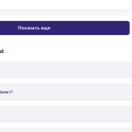
Показать еще
ы
билет?