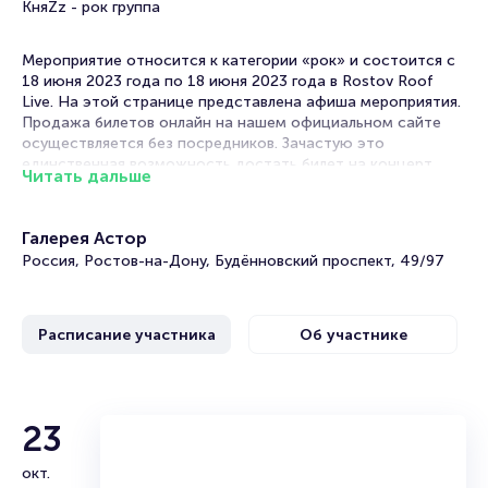
КняZz - рок группа
Мероприятие относится к категории «рок» и состоится с
18 июня 2023 года по 18 июня 2023 года в Rostov Roof
Live. На этой странице представлена афиша мероприятия.
Продажа билетов онлайн на нашем официальном сайте
осуществляется без посредников. Зачастую это
единственная возможность достать билет на концерт.
Читать дальше
Концерты рок-групп часто проходят в в Ростове-на-Дону.
Музыка этого жанра отличается лиричностью, гитарными
Галерея Астор
партиями, выраженным звучанием ударных и вокалом рок-
Россия, Ростов-на-Дону, Будённовский проспект, 49/97
певцов.
Многие рок-хиты вошли в золотую коллекцию мировой
музыки. Музыканты продолжают радовать своих
Расписание участника
Об участнике
поклонников новыми композициями, выпуская альбомы и
синглы.
Если вы соскучились по старому доброму року, вам стоит
сходить на это мероприятие, чтобы услышать кое-что из
КняZz
23
уже полюбившегося и познакомиться с новыми работами.
окт.
Билеты на концерт группы КняZz
Российская рок-группа из Санкт-Петербурга, созданная в