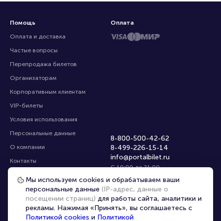
Помощь
Оплата
Оплата и доставка
Частые вопросы
Перепродажа билетов
Организаторам
Корпоративным клиентам
VIP-билеты
Условия использования
Персональные данные
8-800-500-42-62
О компании
8-499-226-15-14
Мы используем cookies и обрабатываем ваши
info@portalbilet.ru
Контакты
персональные данные
(IP-адрес, данные о
С 10:00 до 21:00
,
посещении страниц)
для работы сайта, аналитики и
Карта сайта
звонок бесплатный
рекламы. Нажимая «Принять», вы соглашаетесь с
Управление cookies
Все площадки
Политикой cookies
и
Политикой