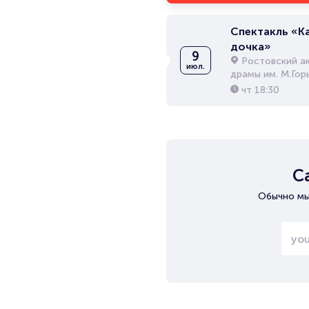
Спектакль «К
дочка»
9
Ростовский а
июл.
драмы им. М.Гор
чт
18:30
С
Обычно мы