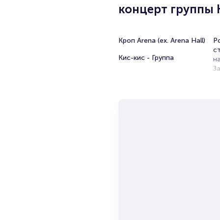
концерт группы
Кроп Arena (ex. Arena Hall)
Ро
с
Кис-кис - Группа
н
З
К
ж
з
М
М
к
Е
э
п
Б