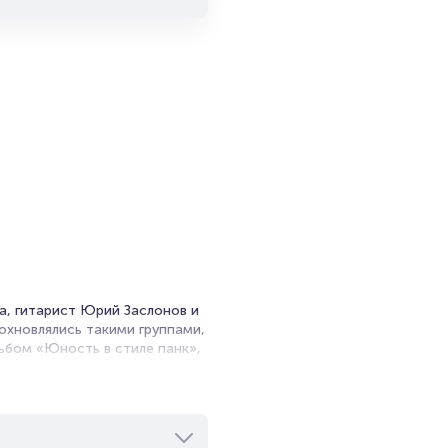
илетов
та
льном
т
а, гитарист Юрий Заслонов и
охновлялись такими группами,
альбом «Юность в стиле панк»,