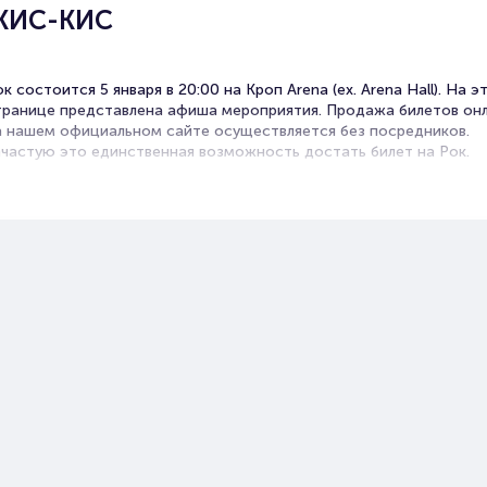
 КИС-КИС
к состоится 5 января в 20:00 на Кроп Arena (ex. Arena Hall). На э
транице представлена афиша мероприятия. Продажа билетов он
а нашем официальном сайте осуществляется без посредников.
ачастую это единственная возможность достать билет на Рок.
онцерты рок-групп часто проходят в Ростове-на-Дону. Музыка э
анра отличается лиричностью, гитарными партиями, выраженным
вучанием ударных и вокалом рок-певцов.
ногие рок-хиты вошли в золотую коллекцию мировой музыки.
узыканты продолжают радовать своих поклонников новыми
омпозициями, выпуская альбомы и синглы.
сли вы соскучились по старому доброму року, вам стоит сходить
то мероприятие, чтобы услышать кое-что из уже полюбившегося 
ознакомиться с новыми работами.
илеты на концерт группы КИС-КИС