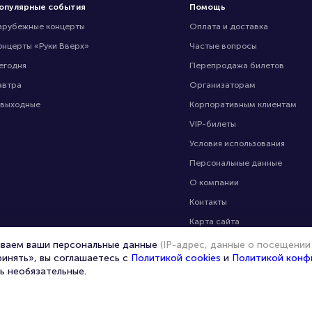
опулярные события
Помощь
арубежные концерты
Оплата и доставка
онцерты «Руки Вверх»
Частые вопросы
егодня
Перепродажа билетов
автра
Организаторам
 выходные
Корпоративным клиентам
VIP-билеты
Условия использования
Персональные данные
О компании
Контакты
Карта сайта
Управление cookies
ываем ваши персональные данные
(IP-адрес, данные о посещении
ринять», вы соглашаетесь с
Политикой cookies
и
Политикой конф
ь необязательные.
© 2020 -
2026
portalbilet.ru
Все права защищены