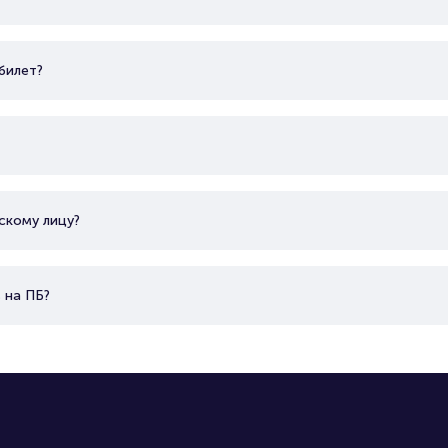
билет?
скому лицу?
 на ПБ?