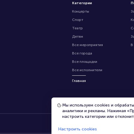
Категории
П
Концерты
З
Спорт
К
Театр
С
Детям
З
Все мероприятия
В
Все города
Все площадки
Все исполнители
Главная
Мы используем cookies и обрабат
аналитики и рекламы. Нажимая «П
настроить категории или отклонит
Настроить cookies