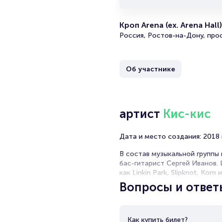
Po
н
з
Кроп Arena (ex. Arena Hall)
з
Россия, Ростов-на-Дону, про
г
Сп
П
Об участнике
П
ра
артист
Кис-кис
П
Б
Дата и место создания: 2018 г
О
В состав музыкальной группы
бас-гитарист Сергей Иванов. 
как Linkin Park, Slipknot, Ko
а также синглы "Трахаюсь" и "
Вопросы и ответ
Как купить билет?