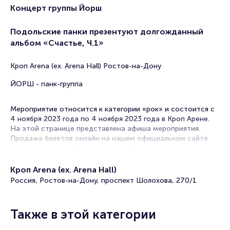
Концерт группы Йорш
Подольские панки презентуют долгожданный
альбом «Счастье, Ч.1»
Кроп Arena (ex. Arena Hall) Ростов-на-Дону
ЙОРШ - панк-группа
Мероприятие относится к категории «рок» и состоится с
4 ноября 2023 года по 4 ноября 2023 года в Кроп Арене.
На этой странице представлена афиша мероприятия.
Продажа билетов онлайн на нашем официальном сайте
осуществляется без посредников. Зачастую это
единственная возможность достать билет на рок-
концерт.
Кроп Arena (ex. Arena Hall)
Россия, Ростов-на-Дону, проспект Шолохова, 270/1
Концерты рок-групп часто проходят в в Ростове-на-Дону.
Музыка этого жанра отличается лиричностью, гитарными
партиями, выраженным звучанием ударных и вокалом рок-
Также в этой категории
певцов.