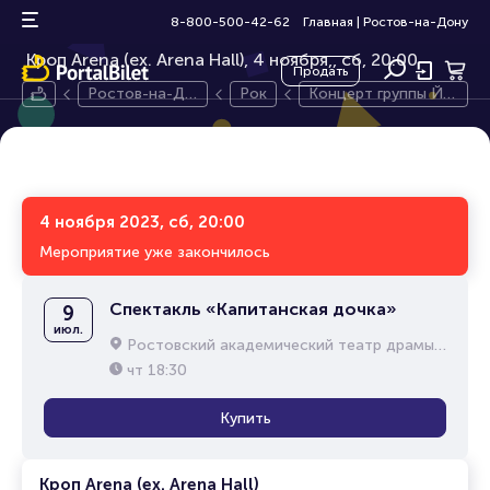
Концерт группы Йорш
16+
8-800-500-42-62
Главная
|
Ростов-на-Дону
Кроп Arena (ex. Arena Hall), 4 ноября,
сб, 20:00
Продать
Ростов-на-До
Рок
Концерт группы Йо
ну
рш
4 ноября 2023, сб, 20:00
Мероприятие уже закончилось
Спектакль «Капитанская дочка»
9
июл.
Ростовский академический театр драмы им. М.Горького
чт
18:30
Купить
Кроп Arena (ex. Arena Hall)