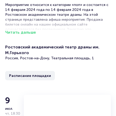
Мероприятие относится к категории «поп» и состоится с
14 февраля 2024 года по 14 февраля 2024 года в
Ростовском академическом театре драмы. На этой
странице представлена афиша мероприятия. Продажа
билетов онлайн на нашем официальном сайте
осуществляется без посредников. Зачастую это
Читать дальше
единственная возможность достать билет на поп.
В в Ростове-на-Дону концерты эстрадных исполнителей
Ростовский академический театр драмы им.
проходят часто. Концертные залы на выступлениях
М.Горького
любимых артистов всегда заполнены, поскольку поп-
музыка любима практически всеми. Легкие мотивы,
Россия, Ростов-на-Дону, Театральная площадь, 1
запоминающиеся строки и новый хит уже напевает вся
страна!
Расписание площадки
В репертуаре поп-певца таких песен всегда несколько,
поэтому решив посетить это мероприятие, вы
гарантированно получите заряд положительных эмоций и
отличного настроения.
9
Световое сопровождение и сценические эффекты
превращают выступления артистов в настоящие шоу,
июл.
которые просто нельзя пропустить!
чт
,
18:30