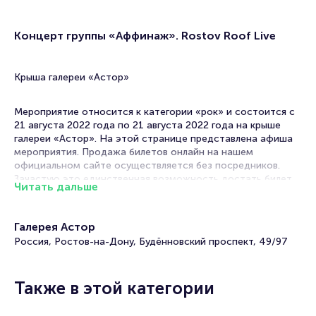
Концерт группы «Аффинаж». Rostov Roof Live
Крыша галереи «Астор»
Мероприятие относится к категории «рок» и состоится с
21 августа 2022 года по 21 августа 2022 года на крыше
галереи «Астор». На этой странице представлена афиша
мероприятия. Продажа билетов онлайн на нашем
официальном сайте осуществляется без посредников.
Зачастую это единственная возможность достать билет
Читать дальше
на рок концерт.
Концерты рок-групп часто проходят в Ростове-на-Дону.
Галерея Астор
Музыка этого жанра отличается лиричностью, гитарными
Россия, Ростов-на-Дону, Будённовский проспект, 49/97
партиями, выраженным звучанием ударных и вокалом рок-
певцов.
Многие рок-хиты вошли в золотую коллекцию мировой
Также в этой категории
музыки. Музыканты продолжают радовать своих
поклонников новыми композициями, выпуская альбомы и