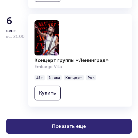
6
сент.
вс
,
21:00
Концерт группы «Ленинград»
Embargo Villa
18+
2 часа
Концерт
Рок
Купить
Показать еще