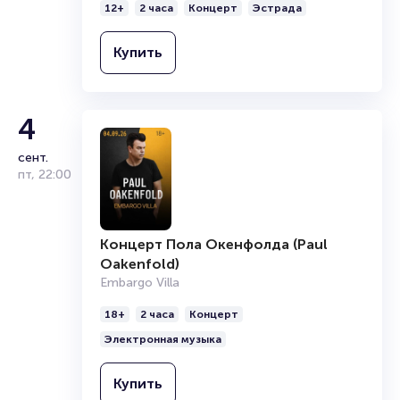
Организаторам
12+
2 часа
Концерт
Эстрада
Купить
4
сент.
пт
,
22:00
Концерт Пола Окенфолда (Paul
Oakenfold)
Embargo Villa
18+
2 часа
Концерт
Электронная музыка
Купить