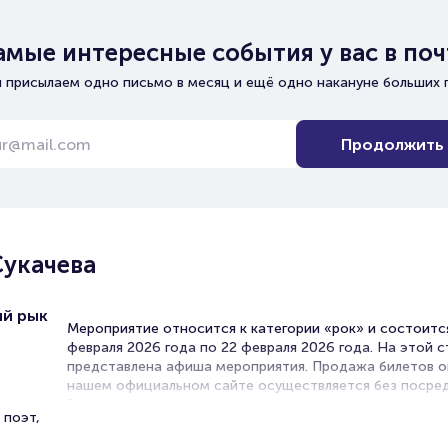
амые интересные события у вас в поч
 присылаем одно письмо в месяц и ещё одно накануне больших 
Продолжить
Сукачева
ый рык
Мероприятие относится к категории «рок» и состоитс
февраля 2026 года по 22 февраля 2026 года. На этой 
представлена афиша мероприятия. Продажа билетов о
нашем официальном сайте осуществляется без посред
Зачастую это единственная возможность достать бил
 поэт,
концерт.