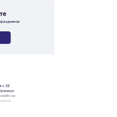
те
праздников
я с 22
странице
нлайн на
ников.
ет на