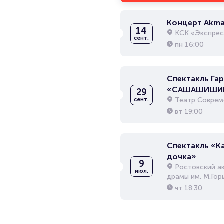
Концерт Akma
14
КСК «Экспрес
сент.
пн
16:00
Спектакль Га
«САШАШИШИ
29
Театр Соврем
сент.
вт
19:00
Спектакль «К
дочка»
9
Ростовский а
июл.
драмы им. М.Гор
чт
18:30