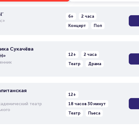
l’
6+
2 часа
с»
Концерт
Поп
рика Сукачёва
12+
2 часа
Н»
енник
Театр
Драма
апитанская
12+
кадемический театр
18 часов 30 минут
ького
Театр
Пьеса