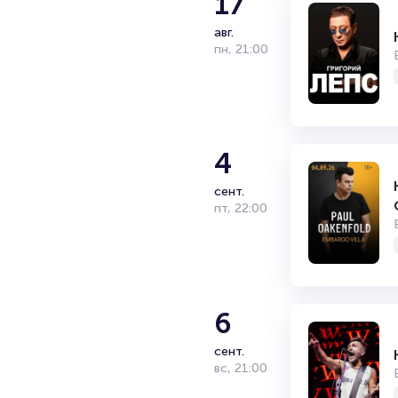
17
авг.
пн
,
21:00
4
сент.
пт
,
22:00
6
сент.
вс
,
21:00