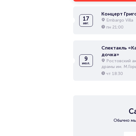
Концерт Григ
17
Embargo Villa
авг.
пн
21:00
Спектакль «К
дочка»
9
Ростовский а
июл.
драмы им. М.Гор
чт
18:30
С
Обычно мы