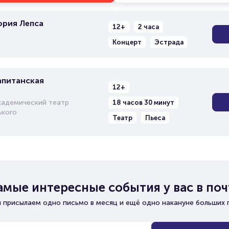
ория Лепса
12+
2 часа
Концерт
Эстрада
апитанская
12+
кадемический театр
18 часов 30 минут
ького
Театр
Пьеса
амые интересные события у вас в поч
 присылаем одно письмо в месяц и ещё одно накануне больших 