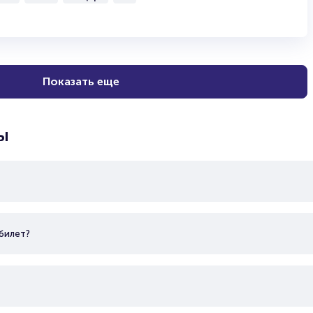
Показать еще
ы
билет?