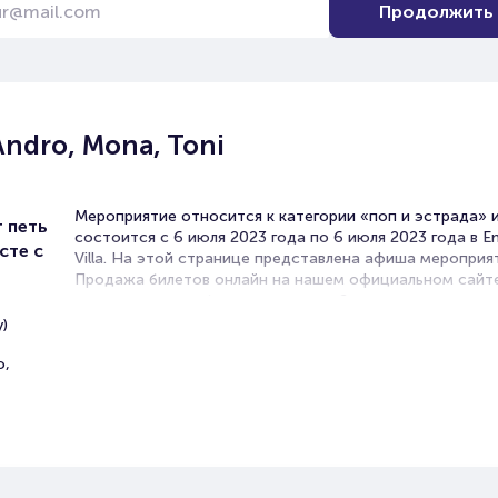
Продолжить
Andro, Mona, Toni
Мероприятие относится к категории «поп и эстрада» 
 петь
состоится с 6 июля 2023 года по 6 июля 2023 года в 
сте с
Villa. На этой странице представлена афиша мероприя
Продажа билетов онлайн на нашем официальном сайт
осуществляется без посредников. Зачастую это единс
возможность достать билет на поп-концерт.
)
В в Ростове-на-Дону концерты эстрадных исполнител
o,
проходят часто. Концертные залы на выступлениях лю
артистов всегда заполнены, поскольку поп-музыка лю
практически всеми. Легкие мотивы, запоминающиеся с
новый хит уже напевает вся страна!
В репертуаре поп-певца таких песен всегда несколько,