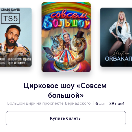
есть в наличии.
Полезные ссылки
Подробнее о том, как вернуть, сдать или продать билет
читайте в разделах:
Продать билет
Брокерам
Организаторам
Цирковое шоу «Совсем 
большой»
Большой цирк на проспекте Вернадского
6 авг - 29 нояб
Купить
билеты