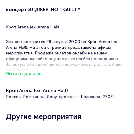
концерт ЭЛДЖЕЯ. NOT GUILTY
Кроп Arena (ex. Arena Hall)
Хип-хоп состоится 28 августа 20:00 на Кроп Arena (ex.
Arena Hall). На этой странице представлена афиша
мероприятия. Продажа билетов онлайн на нашем
официальном сайте осуществляется без посредников.
Зачастую это единственная возможность достать билет
на Хип-хоп.
Читать дальше
Билеты на концерт ЭЛДЖЕЯ. NOT GUILTY
Кроп Arena (ex. Arena Hall)
Portalbilet – удобный и надежный сервис для покупки и
Россия, Ростов-на-Дону, проспект Шолохова, 270/1
продажи билетов на мероприятия разного формата.
Среднее время на покупку билета здесь начиная с выбора
места завершая оформлением его в зрительном зале на
Другие мероприятия
ваше имя занимает не более двух минут. Билеты на
концерт ЭЛДЖЕЯ. NOT GUILTY пользуются большой
популярностью у зрителей. Спешите купить их, пока они