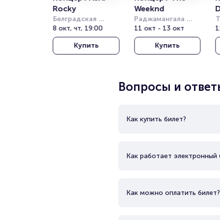
Rocky
Weeknd
D
Белградская 
Раджамангала 
Т
Арена (бывш. 
8 окт, чт, 19:00
Нэшнл Стэдиум 
11 окт - 13 окт
Т
1
Штарк Арена)
(Rajamangala 
о
Купить
Купить
National Stadium)
(
T
T
Вопросы и ответ
Как купить билет?
Как работает электронный 
Как можно оплатить билет?