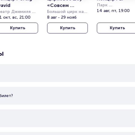
avid
«Совсем 
Парк 
Кучукчифтлик 
14 авг, пт, 19:00
еатр Джемиля 
большой»
Большой цирк на 
(Kucukciftlik Park
опузлу под 
1 окт, вс, 21:00
проспекте 
8 авг - 29 нояб
ткрытым небом 
Вернадского
Купить
Купить
Купить
Harbiye Cemil 
opuzlu Open Air 
heatre)
ы
билет?