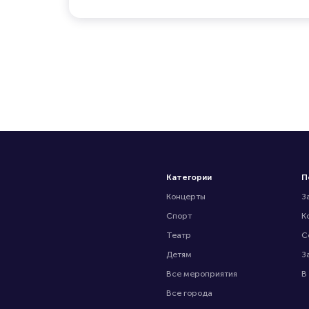
Категории
П
Концерты
З
Спорт
К
Театр
С
Детям
З
Все мероприятия
В
Все города