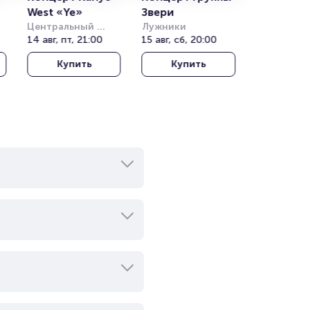
West «Ye»
Звери
Центральный 
Лужники
)
стадион Алматы
14 авг, пт, 21:00
15 авг, сб, 20:00
Купить
Купить