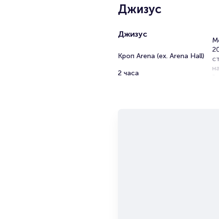
Джизус
Джизус
М
20
Кроп Arena (ex. Arena Hall)
с
н
2 часа
З
Б
Po
н
з
з
п
по
П
П