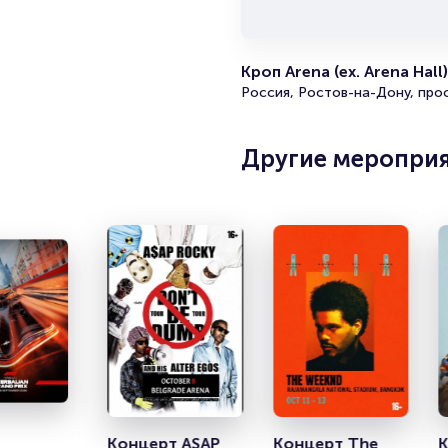
ра
П
Б
Кроп Arena (ex. Arena Hall)
О
Россия, Ростов-на-Дону, про
Другие меропри
Концерт ASAP 
Концерт The 
К