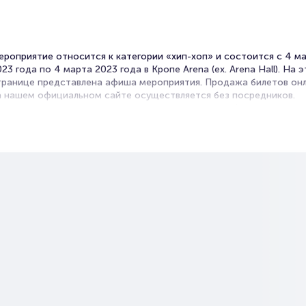
ероприятие относится к категории «хип-хоп» и состоится с 4 м
23 года по 4 марта 2023 года в Кропе Arena (ex. Arena Hall). На 
транице представлена афиша мероприятия. Продажа билетов он
а нашем официальном сайте осуществляется без посредников.
ачастую это единственная возможность достать билет на хип-хо
илеты на Джизус
rtalbilet – удобный и надежный сервис для покупки и продажи б
а мероприятия разного формата. Среднее время на покупку биле
десь начиная с выбора места завершая оформлением его в зрите
але на ваше имя занимает не более двух минут. Билеты на Джизус
ользуются большой популярностью у зрителей. Спешите купить и
ка они есть в наличии.
олезные ссылки
одробнее о том, как вернуть, сдать или продать билет читайте в