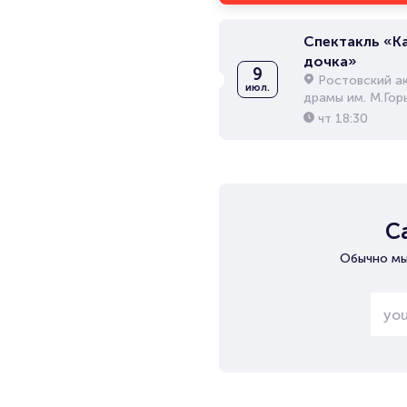
Спектакль «К
дочка»
9
Ростовский а
июл.
драмы им. М.Гор
чт
18:30
С
Обычно мы