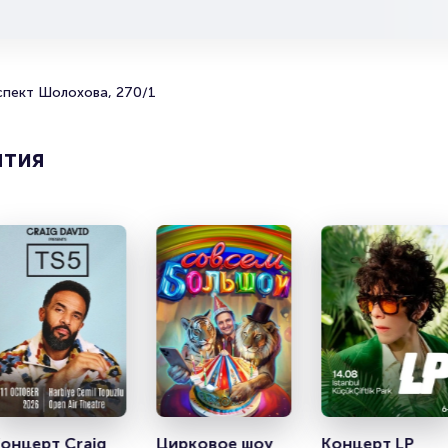
зделах:
родать билет
рокерам
рганизаторам
спект Шолохова, 270/1
ятия
онцерт Craig 
Цирковое шоу 
Концерт LP