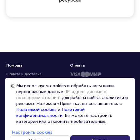
Помощь
Оплата
Оплата и доставка
Частые вопросы
Мы используем cookies и обрабатываем ваши
персональные данные
(IP-адрес, данные о
Перепродажа билетов
посещении страниц)
для работы сайта, аналитики и
Организаторам
рекламы. Нажимая «Принять», вы соглашаетесь с
Корпоративным клиентам
Политикой cookies
и
Политикой
конфиденциальности
. Вы можете настроить
VIP-билеты
категории или отклонить необязательные.
Условия использования
Настроить cookies
Персональные данные
8-800-500-42-62