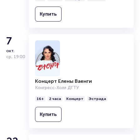
Купить
7
окт.
ср
,
19:00
Концерт Елены Ваенги
Конгресс-Холл ДГТУ
16+
2 часа
Концерт
Эстрада
Купить