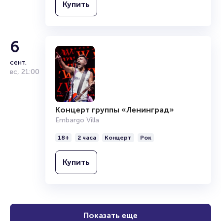
Купить
6
сент.
вс
,
21:00
Концерт группы «Ленинград»
Embargo Villa
18+
2 часа
Концерт
Рок
Купить
Показать еще