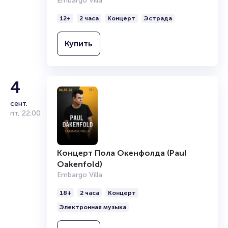
Embargo Villa
Сотрудничает с такими артистами как Feduk, Хаски,
12+
2 часа
Концерт
Эстрада
Jeembo. Выпустил невероятно популярный альбом
«Dragonborn», песня «Gimme The Loot» из него заняла
первые места чартов Apple Music и ВКонтакте.
Купить
Особенностью исполнения является использование
американского уличного слэнга в песнях.
4
сент.
пт
,
22:00
Концерт Пола Окенфолда (Paul
Oakenfold)
Embargo Villa
18+
2 часа
Концерт
Электронная музыка