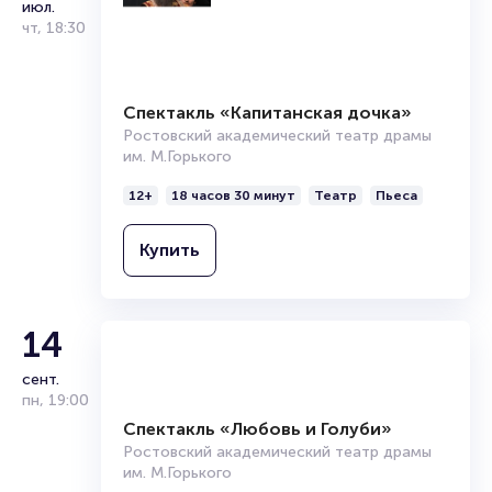
июл.
Подробнее о том, как вернуть, сдать или продать билет
чт
,
18:30
читайте в разделах:
Продать билет
Брокерам
Спектакль «Капитанская дочка»
Организаторам
Ростовский академический театр драмы
им. М.Горького
12+
18 часов 30 минут
Театр
Пьеса
Купить
14
сент.
пн
,
19:00
Спектакль «Любовь и Голуби»