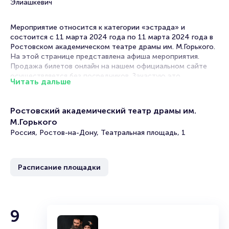
Элиашкевич
Мероприятие относится к категории «эстрада» и
состоится с 11 марта 2024 года по 11 марта 2024 года в
Ростовском академическом театре драмы им. М.Горького.
На этой странице представлена афиша мероприятия.
Продажа билетов онлайн на нашем официальном сайте
осуществляется без посредников. Зачастую это
Читать дальше
единственная возможность достать билет на концерт.
Билеты на концерт ансамбля «Сябры»
Ростовский академический театр драмы им.
М.Горького
Portalbilet – удобный и надежный сервис для покупки и
Россия, Ростов-на-Дону, Театральная площадь, 1
продажи билетов на мероприятия разного формата.
Среднее время на покупку билета здесь начиная с выбора
места завершая оформлением его в зрительном зале на
ваше имя занимает не более двух минут. Билеты на
Расписание площадки
концерт ансамбля «Сябры» пользуются большой
популярностью у зрителей. Спешите купить их, пока они
есть в наличии.
9
Полезные ссылки