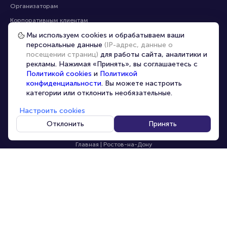
Помощь
Оплата
Оплата и доставка
Частые вопросы
Мы используем cookies и обрабатываем ваши
персональные данные
(IP-адрес, данные о
Перепродажа билетов
посещении страниц)
для работы сайта, аналитики и
Организаторам
рекламы. Нажимая «Принять», вы соглашаетесь с
Корпоративным клиентам
Политикой cookies
и
Политикой
конфиденциальности
. Вы можете настроить
VIP-билеты
категории или отклонить необязательные.
Условия использования
Настроить cookies
Персональные данные
8-800-500-42-62
Отклонить
Принять
О компании
8-499-226-15-14
info@portalbilet.ru
Контакты
С 10:00 до 21:00
,
Карта сайта
звонок бесплатный
Управление cookies
Все площадки
Главная
|
Ростов-на-Дону