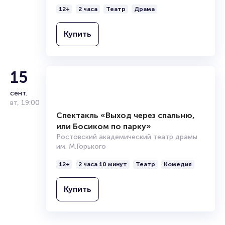
Ростовский академический театр драмы
им. М.Горького
12+
2 часа
Театр
Драма
Купить
15
сент.
вт
,
19:00
Спектакль «Выход через спальню,
или Босиком по парку»
Ростовский академический театр драмы
им. М.Горького
12+
2 часа 10 минут
Театр
Комедия