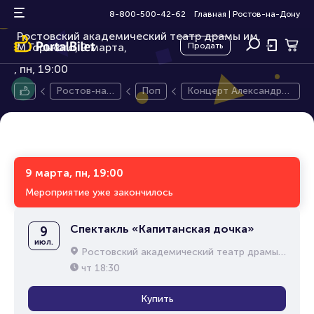
Концерт Александра Серова
16+
8-800-500-42-62
Главная
|
Ростов-на-Дону
Ростовский академический театр драмы им.
М.Горького, 9 марта,
Продать
пн, 19:00
Ростов-на-
Поп
Концерт Александра
Дону
Серова
9 марта, пн, 19:00
Мероприятие уже закончилось
Спектакль «Капитанская дочка»
9
июл.
Ростовский академический театр драмы им. М.Горького
чт
18:30
Купить