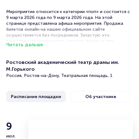
Мероприятие относится к категории «поп» и состоится с
9 марта 2026 года по 9 марта 2026 года. На этой
странице представлена афиша мероприятия. Продажа
билетов онлайн на нашем официальном сайте
осуществляется без посредников. Зачастую это
единственная возможность достать билет на поп.
Читать дальше
Билеты на концерт Александра Серова
Ростовский академический театр драмы им.
Portalbilet – удобный и надежный сервис для покупки и
М.Горького
продажи билетов на мероприятия разного формата.
Россия, Ростов-на-Дону, Театральная площадь, 1
Среднее время на покупку билета здесь начиная с выбора
места завершая оформлением его в зрительном зале на
ваше имя занимает не более двух минут. Билеты на
Александра Серова пользуются большой популярностью у
Расписание площадки
Об участнике
зрителей. Спешите купить их, пока они есть в наличии.
Полезные ссылки
Александр Серов
9
Подробнее о том, как вернуть, сдать или продать билет
читайте в разделах:
июл.
Александр Серов — заслуженный артист России, народный