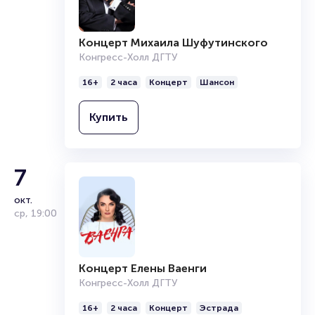
Билеты на концерт Александра Марцинкевича и
группы «Кабриолет»
Концерт Михаила Шуфутинского
Portalbilet – удобный и надежный сервис для покупки и
Конгресс-Холл ДГТУ
продажи билетов на мероприятия разного формата.
Среднее время на покупку билета здесь начиная с выбора
16+
2 часа
Концерт
Шансон
места завершая оформлением его в зрительном зале на
ваше имя занимает не более двух минут. Билеты на
Купить
концерт Александра Марцинкевича и группы «Кабриолет»
пользуются большой популярностью у зрителей. Спешите
купить их, пока они есть в наличии.
7
Полезные ссылки
окт.
Подробнее о том, как вернуть, сдать или продать билет
ср
,
19:00
читайте в разделах:
Продать билет
Брокерам
Концерт Елены Ваенги
Организаторам
Конгресс-Холл ДГТУ
16+
2 часа
Концерт
Эстрада