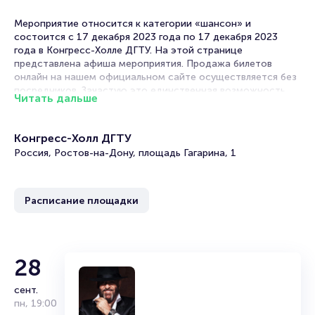
Мероприятие относится к категории «шансон» и
состоится с 17 декабря 2023 года по 17 декабря 2023
года в Конгресс-Холле ДГТУ. На этой странице
представлена афиша мероприятия. Продажа билетов
онлайн на нашем официальном сайте осуществляется без
посредников. Зачастую это единственная возможность
Читать дальше
достать билет на концерт.
В концертных залах в Ростове-на-Дону нередко проходят
Конгресс-Холл ДГТУ
выступления исполнителей шансона. Русский шансон
Россия, Ростов-на-Дону, площадь Гагарина, 1
особенный. Он мелодичный, трогательный, с глубоким
смыслом, иногда с легким флером тюремной лирики.
Выступления певцов дарят встречи со старыми добрыми
Расписание площадки
хитами, тексты которых известны даже тем, кто не
относит себя к поклонникам этого музыкального жанра, а
также знакомство с новыми работами любимых
исполнителей.
28
Предстоящий концерт – мероприятие, на которое стоит
сходить всем, кто неравнодушен к репертуару музыки
сент.
этого жанра.
пн
,
19:00