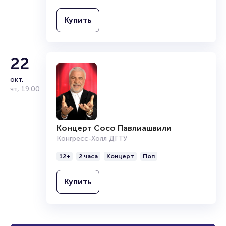
Купить
22
окт.
чт
,
19:00
Концерт Сосо Павлиашвили
Конгресс-Холл ДГТУ
12+
2 часа
Концерт
Поп
Купить