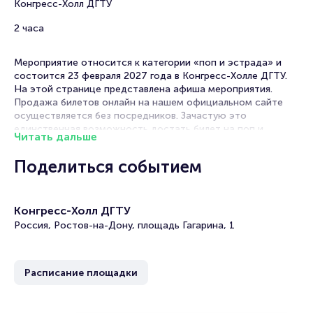
Конгресс-Холл ДГТУ
2 часа
Мероприятие относится к категории «поп и эстрада» и
состоится 23 февраля 2027 года в Конгресс-Холле ДГТУ.
На этой странице представлена афиша мероприятия.
Продажа билетов онлайн на нашем официальном сайте
осуществляется без посредников. Зачастую это
единственная возможность достать билет на поп и
Читать дальше
эстрада.
Поделиться событием
В в Ростове-на-Дону концерты эстрадных исполнителей
проходят часто. Концертные залы на выступлениях
любимых артистов всегда заполнены, поскольку поп-
музыка любима практически всеми. Легкие мотивы,
Конгресс-Холл ДГТУ
запоминающиеся строки и новый хит уже напевает вся
Россия, Ростов-на-Дону, площадь Гагарина, 1
страна!
В репертуаре поп-певца таких песен всегда несколько,
поэтому решив посетить это мероприятие, вы
Расписание площадки
гарантированно получите заряд положительных эмоций и
отличного настроения.