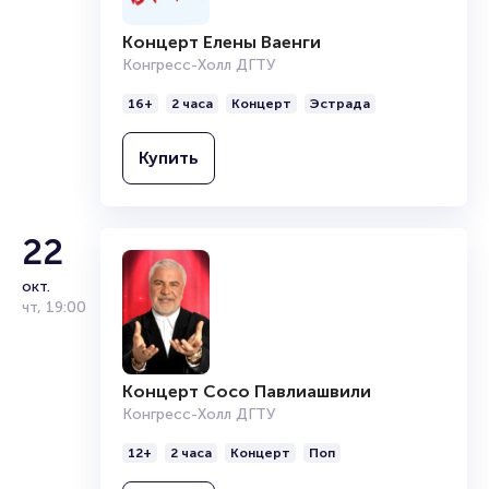
Концерт Елены Ваенги
Конгресс-Холл ДГТУ
16+
2 часа
Концерт
Эстрада
Купить
22
окт.
чт
,
19:00
Концерт Сосо Павлиашвили
Конгресс-Холл ДГТУ
12+
2 часа
Концерт
Поп