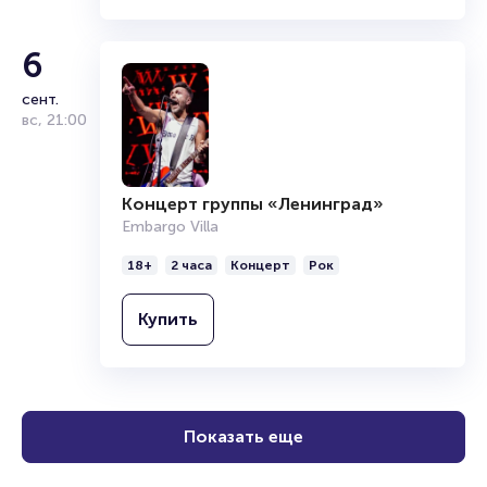
6
сент.
вс
,
21:00
Концерт группы «Ленинград»
Embargo Villa
18+
2 часа
Концерт
Рок
Купить
Показать еще