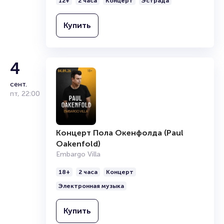
12+
2 часа
Концерт
Эстрада
Купить
4
сент.
пт
,
22:00
Концерт Пола Окенфолда (Paul
Oakenfold)
Embargo Villa
18+
2 часа
Концерт
Электронная музыка
Купить