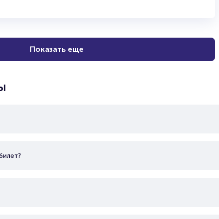
Показать еще
ы
билет?