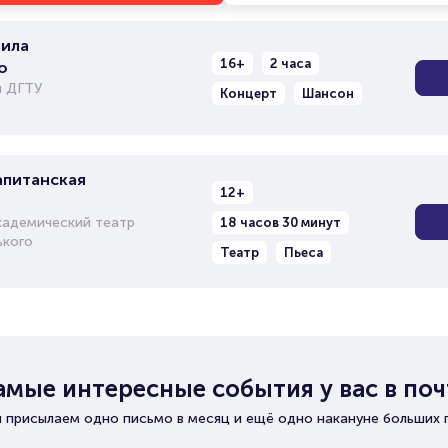
ила
16+
2 часа
о
л ДГТУ
Концерт
Шансон
апитанская
12+
кадемический театр
18 часов 30 минут
ького
Театр
Пьеса
амые интересные события у вас в поч
 присылаем одно письмо в месяц и ещё одно накануне больших 