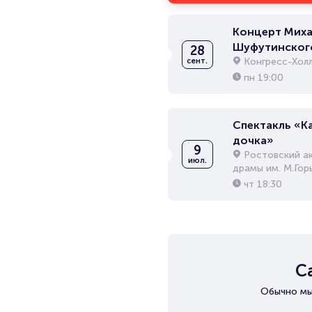
Концерт Миха
Шуфутинског
28
Конгресс-Хол
сент.
пн
19:00
Спектакль «К
дочка»
9
Ростовский а
июл.
драмы им. М.Гор
чт
18:30
С
Обычно мы