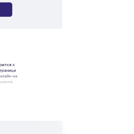
оится с
странице
нлайн на
ников.
ет на
и продажи