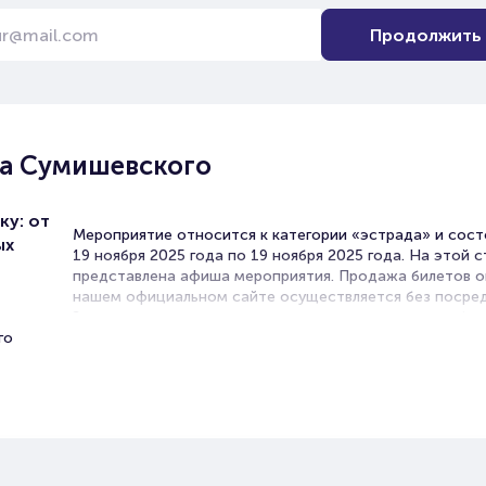
Продолжить
ва Сумишевского
ку: от
Мероприятие относится к категории «эстрада» и сост
ых
19 ноября 2025 года по 19 ноября 2025 года. На этой 
представлена афиша мероприятия. Продажа билетов о
нашем официальном сайте осуществляется без посред
Зачастую это единственная возможность достать бил
го
эстраду.
Билеты на концерт Ярослава
Сумишевского
Portalbilet – удобный и надежный сервис для покупки 