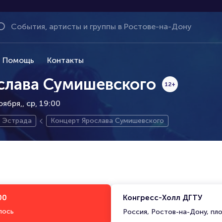
Помощь
Контакты
слава Сумишевского
12+
оября,
ср, 19:00
Эстрада
Концерт Ярослава Сумишевского
00
Конгресс-Холл ДГТУ
лось
Россия, Ростов-на-Дону, пло