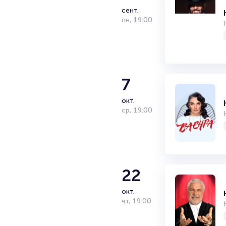
сент.
пн
,
19:00
7
окт.
ср
,
19:00
22
окт.
чт
,
19:00