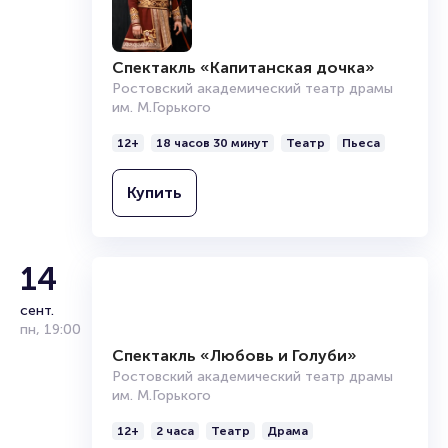
Брокерам
Организаторам
Спектакль «Капитанская дочка»
Ростовский академический театр драмы
им. М.Горького
12+
18 часов 30 минут
Театр
Пьеса
Купить
14
сент.
пн
,
19:00
Спектакль «Любовь и Голуби»
Ростовский академический театр драмы
им. М.Горького