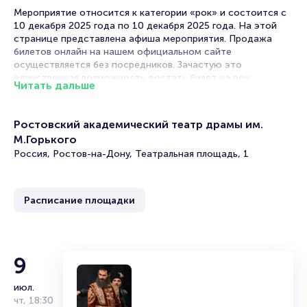
Мероприятие относится к категории «рок» и состоится с
10 декабря 2025 года по 10 декабря 2025 года. На этой
странице представлена афиша мероприятия. Продажа
билетов онлайн на нашем официальном сайте
осуществляется без посредников. Зачастую это
единственная возможность достать билет на рок.
Читать дальше
Билеты на концерт Виктора Зинчука
Ростовский академический театр драмы им.
Portalbilet – удобный и надежный сервис для покупки и
М.Горького
продажи билетов на мероприятия разного формата.
Россия, Ростов-на-Дону, Театральная площадь, 1
Среднее время на покупку билета здесь начиная с выбора
места завершая оформлением его в зрительном зале на
ваше имя занимает не более двух минут. Билеты на
Виктора Зинчука пользуются большой популярностью у
Расписание площадки
зрителей. Спешите купить их, пока они есть в наличии.
Полезные ссылки
9
Подробнее о том, как вернуть, сдать или продать билет
читайте в разделах:
июл.
чт
,
18:30
Продать билет