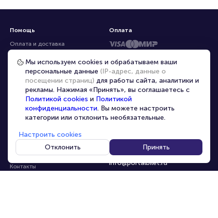
Помощь
Оплата
Оплата и доставка
Частые вопросы
Мы используем cookies и обрабатываем ваши
персональные данные
(IP-адрес, данные о
Перепродажа билетов
посещении страниц)
для работы сайта, аналитики и
Организаторам
рекламы. Нажимая «Принять», вы соглашаетесь с
Корпоративным клиентам
Политикой cookies
и
Политикой
конфиденциальности
. Вы можете настроить
VIP-билеты
категории или отклонить необязательные.
Условия использования
Настроить cookies
Персональные данные
8-800-500-42-62
Отклонить
Принять
О компании
8-499-226-15-14
info@portalbilet.ru
Контакты
С 10:00 до 21:00
,
Карта сайта
звонок бесплатный
Управление cookies
Все площадки
Главная
|
Ростов-на-Дону