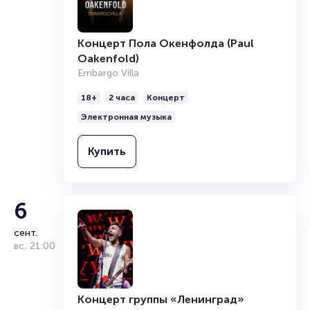
Концерт Пола Окенфолда (Paul
Oakenfold)
Embargo Villa
18+
2 часа
Концерт
Электронная музыка
Купить
6
сент.
вс
,
21:00
Концерт группы «Ленинград»