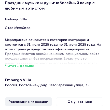
Праздник музыки и души: юбилейный вечер с
любимым артистом
Embargo Villa
Стас Михайлов
Мероприятие относится к категории «эстрада» и
состоится с 31 июля 2025 года по 31 июля 2025 года. На
этой странице представлена афиша мероприятия.
Продажа билетов онлайн на нашем официальном сайте
осуществляется без посредников. Зачастую это
единственная возможность достать билет на эстраду.
Читать дальше
Билеты на концерт Стаса Михайлова
Embargo Villa
Portalbilet – удобный и надежный сервис для покупки и
Россия, Ростов-на-Дону, Левобережная улица, 72
продажи билетов на мероприятия разного формата.
Среднее время на покупку билета здесь начиная с выбора
места завершая оформлением его в зрительном зале на
Расписание площадки
Об участнике
ваше имя занимает не более двух минут. Билеты на Стаса
Михайлова пользуются большой популярностью у