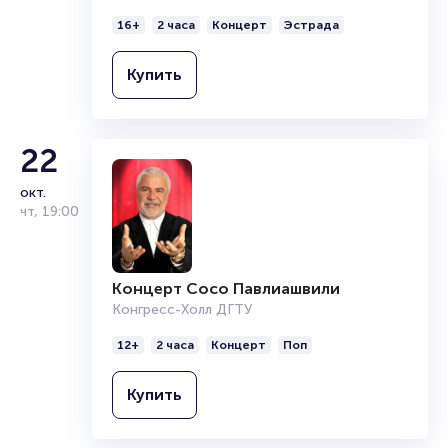
16+
2 часа
Концерт
Эстрада
Купить
22
окт.
чт
,
19:00
Концерт Сосо Павлиашвили
Конгресс-Холл ДГТУ
12+
2 часа
Концерт
Поп
Купить