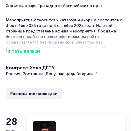
Хор монастыря Тринадцати Ассирийских отцов
Мероприятие относится к категории «хор» и состоится с
3 октября 2025 года по 3 октября 2025 года. На этой
странице представлена афиша мероприятия. Продажа
билетов онлайн на нашем официальном сайте
осуществляется без посредников. Зачастую это
единственная возможность достать билет на хор.
Читать дальше
Билеты на концерт Схиархимандрита Серафима
Бит-Хариба и Хора монастыря Тринадцати
Конгресс-Холл ДГТУ
Ассирийских отцов
Россия, Ростов-на-Дону, площадь Гагарина, 1
Portalbilet – удобный и надежный сервис для покупки и
продажи билетов на мероприятия разного формата.
Расписание площадки
Среднее время на покупку билета здесь начиная с выбора
места завершая оформлением его в зрительном зале на
ваше имя занимает не более двух минут. Билеты на
Серафима Бит-Хариба и Хора монастыря Тринадцати
Ассирийских отцов пользуются большой популярностью у
28
зрителей. Спешите купить их, пока они есть в наличии.
сент.