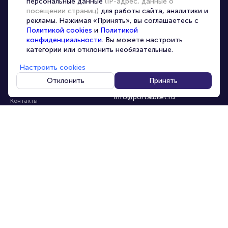
персональные данные
(IP-адрес, данные о
Перепродажа билетов
посещении страниц)
для работы сайта, аналитики и
Организаторам
рекламы. Нажимая «Принять», вы соглашаетесь с
Корпоративным клиентам
Политикой cookies
и
Политикой
конфиденциальности
. Вы можете настроить
VIP-билеты
категории или отклонить необязательные.
Условия использования
Настроить cookies
Персональные данные
8-800-500-42-62
Отклонить
Принять
О компании
8-499-226-15-14
info@portalbilet.ru
Контакты
С 10:00 до 21:00
,
Карта сайта
звонок бесплатный
Управление cookies
Все площадки
Главная
|
Ростов-на-Дону
© 2020 -
2026
portalbilet.ru
Все права защищены