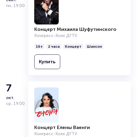
Полезные ссылки
пн
,
19:00
Подробнее о том, как вернуть, сдать или продать билет
читайте в разделах:
Концерт Михаила Шуфутинского
Продать билет
Конгресс-Холл ДГТУ
Брокерам
Организаторам
16+
2 часа
Концерт
Шансон
Купить
7
окт.
ср
,
19:00
Концерт Елены Ваенги
Конгресс-Холл ДГТУ