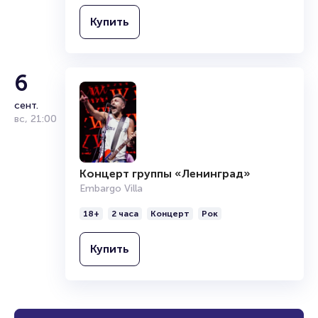
Купить
6
сент.
вс
,
21:00
Концерт группы «Ленинград»
Embargo Villa
18+
2 часа
Концерт
Рок
Купить