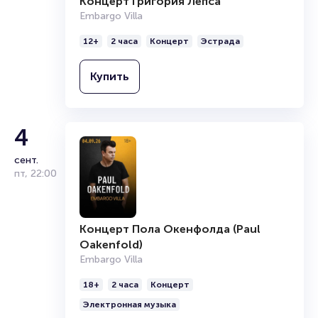
Концерт Григория Лепса
Embargo Villa
12+
2 часа
Концерт
Эстрада
Купить
4
сент.
пт
,
22:00
Концерт Пола Окенфолда (Paul
Oakenfold)
Embargo Villa
18+
2 часа
Концерт
Электронная музыка