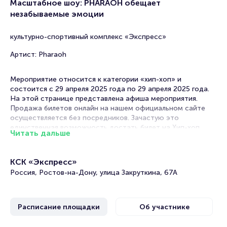
Масштабное шоу: PHARAOH обещает
незабываемые эмоции
культурно-спортивный комплекс «Экспресс»
Артист: Pharaoh
Мероприятие относится к категории «хип-хоп» и
состоится с 29 апреля 2025 года по 29 апреля 2025 года.
На этой странице представлена афиша мероприятия.
Продажа билетов онлайн на нашем официальном сайте
осуществляется без посредников. Зачастую это
единственная возможность достать билет на Хип-хоп.
Читать дальше
Билеты на Концерт PHARAOH Тур «10:13»
КСК «Экспресс»
Portalbilet – удобный и надежный сервис для покупки и
Россия, Ростов-на-Дону, улица Закруткина, 67А
продажи билетов на мероприятия разного формата.
Среднее время на покупку билета здесь начиная с выбора
места завершая оформлением его в зрительном зале на
Расписание площадки
Об участнике
ваше имя занимает не более двух минут. Билеты на Тур
«10:13» пользуются большой популярностью у зрителей.
Спешите купить их, пока они есть в наличии.