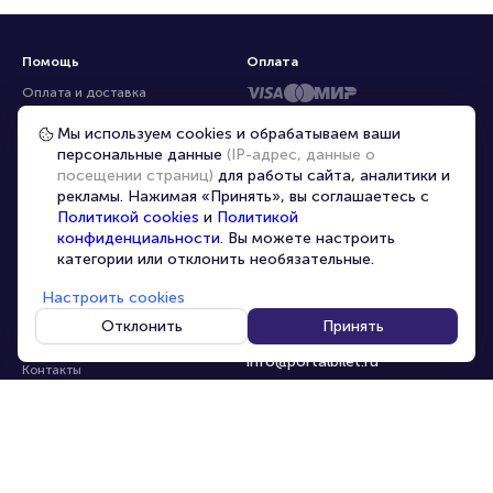
Помощь
Оплата
Оплата и доставка
Частые вопросы
Мы используем cookies и обрабатываем ваши
персональные данные
(IP-адрес, данные о
Перепродажа билетов
посещении страниц)
для работы сайта, аналитики и
Организаторам
рекламы. Нажимая «Принять», вы соглашаетесь с
Корпоративным клиентам
Политикой cookies
и
Политикой
конфиденциальности
. Вы можете настроить
VIP-билеты
категории или отклонить необязательные.
Условия использования
Настроить cookies
Персональные данные
8-800-500-42-62
Отклонить
Принять
О компании
8-499-226-15-14
info@portalbilet.ru
Контакты
С 10:00 до 21:00
,
Карта сайта
звонок бесплатный
Управление cookies
Все площадки
Главная
|
Ростов-на-Дону