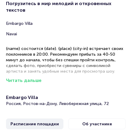
Погрузитесь в мир мелодий и откровенных
текстов
Embargo Villa
Navai
{name} состоится {date}. {place} {city-in} встречает своих
поклонников в 20:00. Рекомендуем прибыть за 40-50
минут до начала, чтобы без спешки пройти контроль,
сделать фото, приобрести сувениры с символикой
артиста и занять удобные места для просмотра шоу.
Читать дальше
Рекомендации по выбору мест
Танцевальный партер — идеальная зона для активных
Embargo Villa
фанатов, желающих двигаться в такт музыке и быть ближе
Россия, Ростов-на-Дону, Левобережная улица, 72
к своему кумиру
Фан-зона — оптимальное сочетание хорошего обзора и
возможности погрузиться в атмосферу выступления
Расписание площадки
Об участнике
Сидячие места — комфортный вариант для спокойного
просмотра музыкального шоу с удобной точки обзора