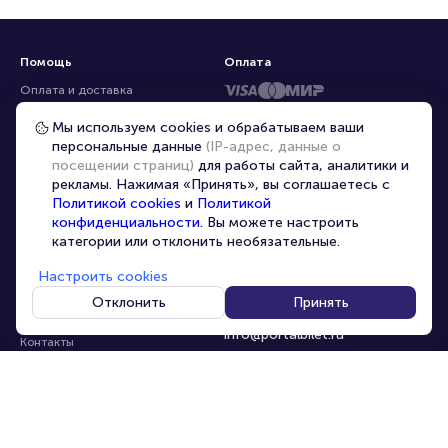
Помощь
Оплата
Оплата и доставка
Частые вопросы
Мы используем cookies и обрабатываем ваши
персональные данные
(IP-адрес, данные о
Перепродажа билетов
посещении страниц)
для работы сайта, аналитики и
Организаторам
рекламы. Нажимая «Принять», вы соглашаетесь с
Корпоративным клиентам
Политикой cookies
и
Политикой
конфиденциальности
. Вы можете настроить
VIP-билеты
категории или отклонить необязательные.
Условия использования
Настроить cookies
Персональные данные
8-800-500-42-62
Отклонить
Принять
О компании
8-499-226-15-14
info@portalbilet.ru
Контакты
С 10:00 до 21:00
,
Карта сайта
звонок бесплатный
Управление cookies
Все площадки
Главная
|
Ростов-на-Дону