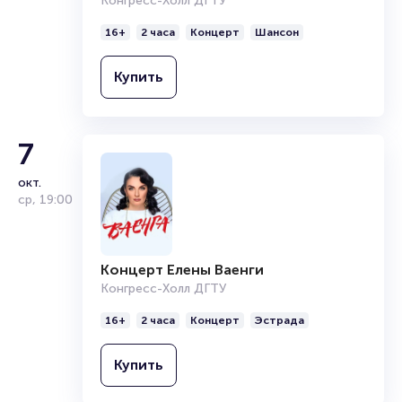
Конгресс-Холл ДГТУ
Организаторам
16+
2 часа
Концерт
Шансон
Купить
7
окт.
ср
,
19:00
Концерт Елены Ваенги
Конгресс-Холл ДГТУ
16+
2 часа
Концерт
Эстрада
Купить