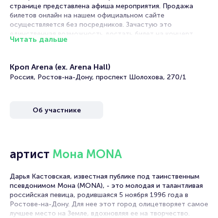
странице представлена афиша мероприятия. Продажа
билетов онлайн на нашем официальном сайте
осуществляется без посредников. Зачастую это
единственная возможность достать билет на концерт.
Читать дальше
Билеты на Концерт Mona
Кроп Arena (ex. Arena Hall)
Portalbilet – удобный и надежный сервис для покупки и
Россия, Ростов-на-Дону, проспект Шолохова, 270/1
продажи билетов на мероприятия разного формата.
Среднее время на покупку билета здесь начиная с выбора
места завершая оформлением его в зрительном зале на
Об участнике
ваше имя занимает не более двух минут. Билеты на
Концерт Mona пользуются большой популярностью у
зрителей. Спешите купить их, пока они есть в наличии.
Полезные ссылки
артист
Мона MONA
Подробнее о том, как вернуть, сдать или продать билет
Дарья Кастовская, известная публике под таинственным
читайте в разделах:
псевдонимом Мона (MONA), - это молодая и талантливая
Продать билет
российская певица, родившаяся 5 ноября 1996 года в
Брокерам
Ростове-на-Дону. Для нее этот город олицетворяет самое
Организаторам
лучшее место на Земле, вдохновляя ее на творчество.