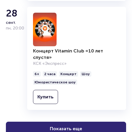
28
сент.
пн
,
20:00
Концерт Vitamin Club «10 лет
спустя»
КСК «Экспресс»
6+
2 часа
Концерт
Шоу
Юмористическое шоу
Купить
Показать еще