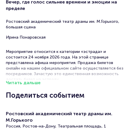
Вечер, где голос сильнее времени и эмоции на
пределе
Ростовский академический театр драмы им. М.Горького,
большая сцена
Ирина Понаровская
Мероприятие относится к категории «эстрада» и
состоится 24 ноября 2026 года. На этой странице
представлена афиша мероприятия. Продажа билетов
онлайн на нашем официальном сайте осуществляется без
посредников. Зачастую это единственная возможность
достать билет на эстраду.
Читать дальше
Билеты на концерт Ирины Понаровской
Поделиться событием
Portalbilet – удобный и надежный сервис для покупки и
продажи билетов на мероприятия разного формата.
Ростовский академический театр драмы им.
Среднее время на покупку билета здесь начиная с выбора
места завершая оформлением его в зрительном зале на
М.Горького
ваше имя занимает не более двух минут. Билеты на Ирину
Россия, Ростов-на-Дону, Театральная площадь, 1
Понаровскую пользуются большой популярностью у