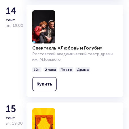
14
сент.
пн
,
19:00
Спектакль «Любовь и Голуби»
Ростовский академический театр драмы
им. М.Горького
12+
2 часа
Театр
Драма
Купить
15
сент.
вт
,
19:00