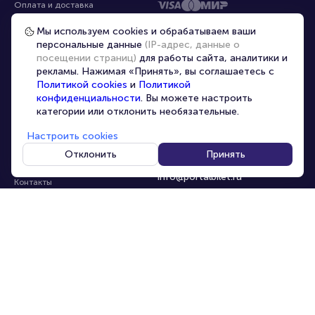
Оплата и доставка
Частые вопросы
Мы используем cookies и обрабатываем ваши
персональные данные
(IP-адрес, данные о
Перепродажа билетов
посещении страниц)
для работы сайта, аналитики и
Организаторам
рекламы. Нажимая «Принять», вы соглашаетесь с
Корпоративным клиентам
Политикой cookies
и
Политикой
конфиденциальности
. Вы можете настроить
VIP-билеты
категории или отклонить необязательные.
Условия использования
Настроить cookies
Персональные данные
8-800-500-42-62
Отклонить
Принять
О компании
8-499-226-15-14
info@portalbilet.ru
Контакты
С 10:00 до 21:00
,
Карта сайта
звонок бесплатный
Управление cookies
Все площадки
Главная
|
Ростов-на-Дону