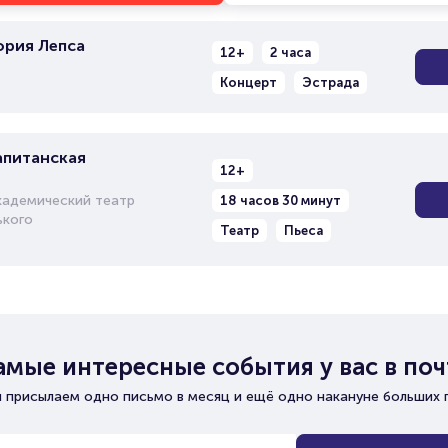
ория Лепса
12+
2 часа
Концерт
Эстрада
апитанская
12+
кадемический театр
18 часов 30 минут
ького
Театр
Пьеса
амые интересные события у вас в поч
 присылаем одно письмо в месяц и ещё одно накануне больших 