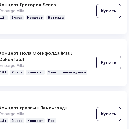
Концерт Григория Лепса
Купить
Embargo Villa
12+
2 часа
Концерт
Эстрада
Концерт Пола Окенфолда (Paul
Oakenfold)
Купить
Embargo Villa
18+
2 часа
Концерт
Электронная музыка
Концерт группы «Ленинград»
Купить
Embargo Villa
18+
2 часа
Концерт
Рок