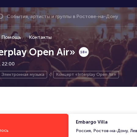
Помощь
Контакты
erplay Open Air»
18+
, 22:00
Электронная музыка
Концерт «Interplay Open Air»
Embargo Villa
лось
Россия, Ростов-на-Дону, Ле