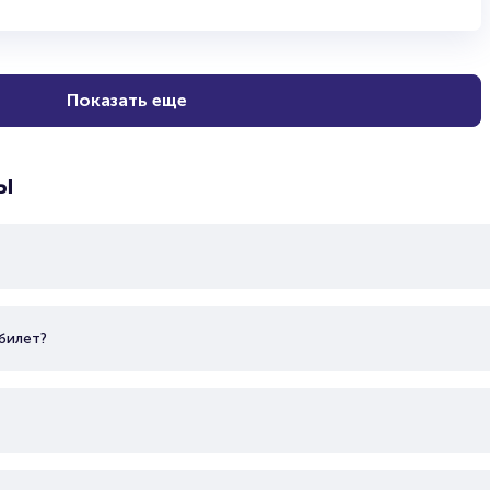
Показать еще
ы
билет?