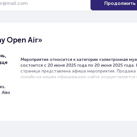
Продолжить
ay Open Air»
чь,
Мероприятие относится к категории «электронная муз
дце
состоится с 20 июня 2025 года по 20 июня 2025 года.
странице представлена афиша мероприятия. Продажа
онлайн на нашем официальном сайте осуществляется 
посредников. Зачастую это единственная возможност
es,
достать билет на электронную музыка.
, Alex
Билеты на Концерт «Interplay 
Air»
Portalbilet – удобный и надежный сервис для покупки 
билетов на мероприятия разного формата. Среднее вр