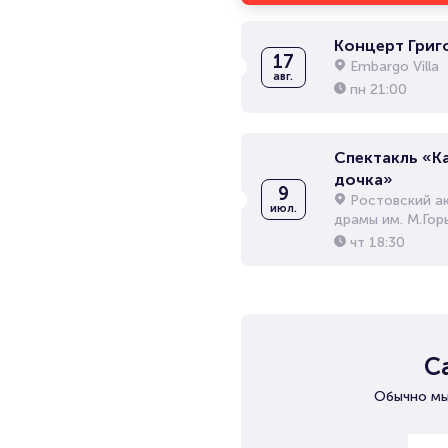
Концерт Григ
17
Embargo Villa
авг.
пн
21:00
Спектакль «К
дочка»
9
Ростовский а
июл.
драмы им. М.Гор
чт
18:30
С
Обычно мы