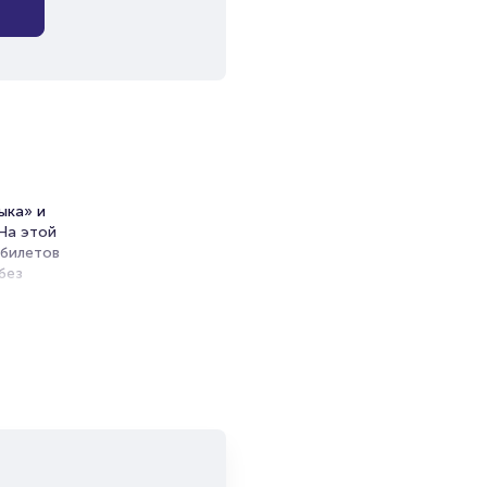
ыка» и
 На этой
 билетов
без
ь
Open
и продажи
емя на