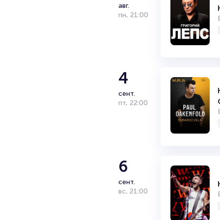
авг.
пн
,
21:00
4
сент.
пт
,
22:00
6
сент.
вс
,
21:00