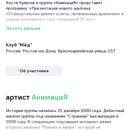
Костя Кулясов и группа «АнимациЯ» представят
программу: «Презентация нового альбома
«Отрицательное время» и хиты, проверенные временем» в
рамках юбилейного тура «АнимациЯ 25 лет».
Читать дальше
Будьте в числе первых, кто узнает о новых хитах!
«Я люблю свою Родину, вроде бы» - фраза из песни группы
Клуб "Мёд"
«АнимациЯ». Костя Кулясов, лидер группы, и тот самый
автор, у которого что ни песня, то крылатое выражение.
Россия, Ростов-на-Дону, Красноармейская улица, 157
Билеты на концерт группы АнимациЯ
«Юбилейный тур 25 лет»
Об участнике
Portalbilet – удобный и надежный сервис для покупки и
продажи билетов на мероприятия разного формата.
Среднее время на покупку билета здесь начиная с выбора
артист
АнимациЯ
места завершая оформлением его в зрительном зале на
ваше имя занимает не более двух минут. Билеты на
АнимациЮ пользуются большой популярностью у
История группы началась 25 декабря 2000 года. Дебютный
зрителей. Спешите купить их, пока они есть в наличии.
альбом группы под названием "Странник" был выпущен в
2008 году. В следующем году вышел интернет-релиз
Полезные ссылки
второго альбома "Помехи в эфире", который не