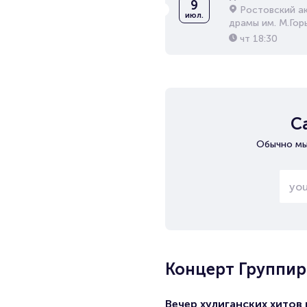
9
Ростовский а
июл.
драмы им. М.Гор
чт
18:30
С
Обычно мы
Концерт Группир
Вечер хулиганских хитов 