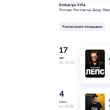
Embargo Villa
Россия, Ростов-на-Дону, Лев
Расписание площадки
6
17
Концерт гр
Embargo Villa
сент.
авг.
вс
пн
,
,
21:00
21:00
18+
2 часа
4
сент.
пт
,
22:00