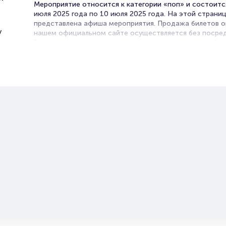
Мероприятие относится к категории «поп» и состоитс
июля 2025 года по 10 июля 2025 года. На этой страни
представлена афиша мероприятия. Продажа билетов о
у
нашем официальном сайте осуществляется без посред
Зачастую это единственная возможность достать бил
поп.
Билеты на концерт группировк
«Ленинград»
Portalbilet – удобный и надежный сервис для покупки 
билетов на мероприятия разного формата. Среднее вр
покупку билета здесь начиная с выбора места заверша
оформлением его в зрительном зале на ваше имя зани
более двух минут. Билеты на «Ленинград» пользуются 
популярностью у зрителей. Спешите купить их, пока он
наличии.
Полезные ссылки
Подробнее о том, как вернуть, сдать или продать биле