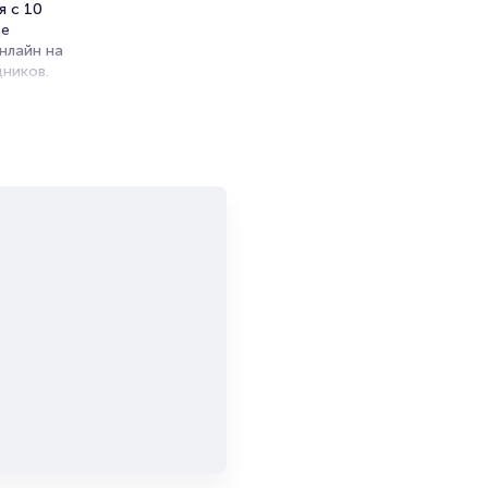
я с 10
це
нлайн на
ников.
ет на
и
и продажи
емя на
я
мает не
большой
и есть в
т