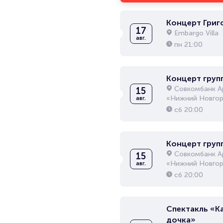
Концерт Григ
17
Embargo Villa
авг.
пн
21:00
Концерт груп
Совкомбанк А
15
«Нижний Новгор
авг.
сб
20:00
Концерт груп
Совкомбанк А
15
«Нижний Новгор
авг.
сб
20:00
Спектакль «К
дочка»