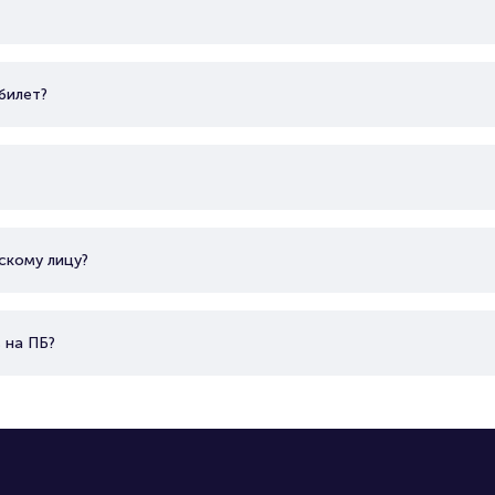
билет?
скому лицу?
 на ПБ?