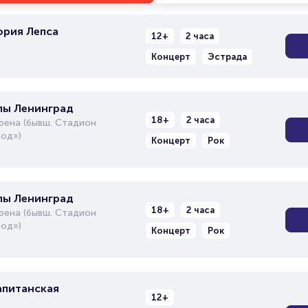
ория Лепса
12+
2 часа
Концерт
Эстрада
пы Ленинград
18+
2 часа
рена (бывш. Стадион
од»)
Концерт
Рок
пы Ленинград
18+
2 часа
рена (бывш. Стадион
од»)
Концерт
Рок
апитанская
12+